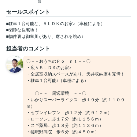
別
セールスポイント
■駐車１台可能な、５ＬＤＫのお家♪（車種による）
■閑静な住宅地！
■物件裏は御室川があり、癒される眺め♪
担当者のコメント
〇－－おうちのＰｏｉｎｔ－－〇
・広々５ＬＤＫのお家♪
・全居室収納スペースがあり、天井収納庫も完備！
・駐車１台可能♪（車種による）
〇－－ 周辺環境 －－〇
・いかりスーパーライクス…歩１９分（約１１０９
ｍ）
・セブンイレブン…歩１２分（約９１２ｍ）
・ローソン…歩１７分（約１１５６ｍ）
・スギ薬局…歩１８分（約１１３６ｍ）
・嵯峨野病院…歩６分（約４５０ｍ）