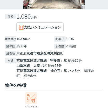
1,080
価格
万円
支払いシミュレーション
103.90㎡
5LDK
建物面積
間取り
築33年
-/3階建
築年数
所在階
京都府
京都市右京区
鳴滝川西町
所在地
京福電気鉄道北野線
「
宇多野
」駅 徒歩12分
交通
山陰本線
「
太秦
」駅 徒歩25分
京福電気鉄道北野線
「
妙心寺
」駅 バス5分 「鳴滝本
町」 停歩8分
物件の特徴
バストイレ