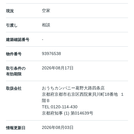
空家
現況
相談
引渡し
-
建築確認番号
93976538
物件番号
2026年08月17日
取引条件の
有効期限
おうちカンパニー葛野大路四条店
取扱会社
京都府京都市右京区西院東貝川町18番地 １
階Ｂ
TEL:
0120-114-430
京都府知事 (1) 第014639号
2026年08月03日
情報更新日