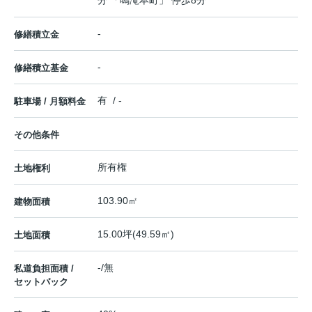
分 「鳴滝本町」 停歩8分
-
修繕積立金
-
修繕積立基金
有 / -
駐車場 / 月額料金
その他条件
所有権
土地権利
103.90㎡
建物面積
15.00坪(49.59㎡)
土地面積
-/無
私道負担面積 /
セットバック