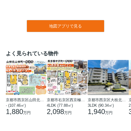
地図アプリで見る
よく見られている物件
京都市西京区山田北山田町
京都市右京区西京極中沢町
京都市西京区大枝北沓掛町５丁目
- (107.46㎡)
4LDK (77.88㎡)
3LDK (90.34㎡)
2
1,880
2,098
1,940
万円
万円
万円