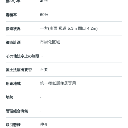
40%
建ぺい率
60%
容積率
一方(南西 私道 5.3m 間口 4.2m)
接道状況
市街化区域
都市計画
-
その他法令上の制限
不要
国土法届出要否
第一種低層住居専用
用途地域
-
地勢
-
管理組合有無
仲介
取引態様