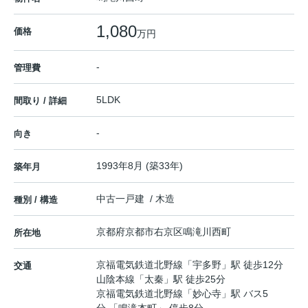
1,080
価格
万円
-
管理費
5LDK
間取り / 詳細
-
向き
1993年8月 (築33年)
築年月
中古一戸建 / 木造
種別 / 構造
京都府
京都市右京区
鳴滝川西町
所在地
京福電気鉄道北野線
「
宇多野
」駅 徒歩12分
交通
山陰本線
「
太秦
」駅 徒歩25分
京福電気鉄道北野線
「
妙心寺
」駅 バス5