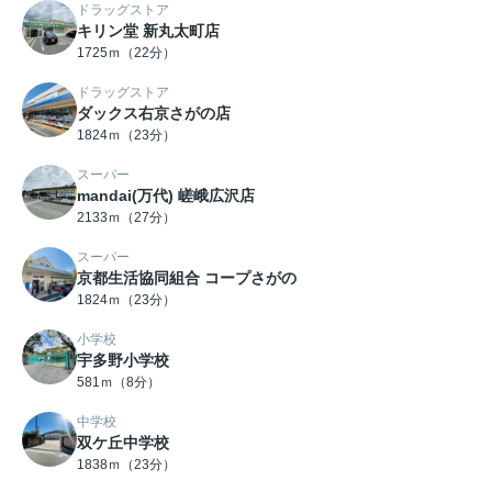
ドラッグストア
キリン堂 新丸太町店
1725ｍ（22分）
ドラッグストア
ダックス右京さがの店
1824ｍ（23分）
スーパー
mandai(万代) 嵯峨広沢店
2133ｍ（27分）
スーパー
京都生活協同組合 コープさがの
1824ｍ（23分）
小学校
宇多野小学校
581ｍ（8分）
中学校
双ケ丘中学校
1838ｍ（23分）