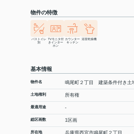
物件の特徴
バストイレ
TVモニタ付
カウンター
浴室乾燥機
別
きインター
キッチン
ホン
基本情報
物件名
鳴尾町２丁目 建築条件付き土
土地権利
所有権
最適用途
-
総区画数
1区画
所在地
兵庫県
西宮市
鳴尾町
２丁目