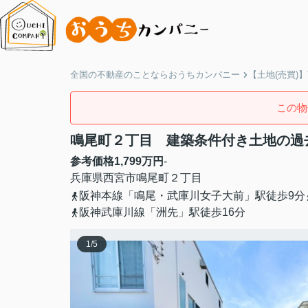
全国の不動産のことならおうちカンパニー
【土地(売買)
この物
鳴尾町２丁目 建築条件付き土地の過
参考価格
1,799
万円
-
兵庫県
西宮市
鳴尾町
２丁目
阪神本線「鳴尾・武庫川女子大前」駅徒歩9分
阪神武庫川線「洲先」駅徒歩16分
1
/
5