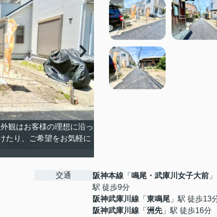
外観はお客様の理想に沿っ
けたり、ご希望をお気軽に
交通
阪神本線
「
鳴尾・武庫川女子大前
」
駅 徒歩9分
阪神武庫川線
「
東鳴尾
」駅 徒歩13
阪神武庫川線
「
洲先
」駅 徒歩16分