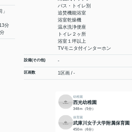
バス・トイレ別
前
」
追焚機能浴室
浴室乾燥機
13分
温水洗浄便座
6分
トイレ２ヶ所
浴室１坪以上
TVモニタ付インターホン
設備(その他)
-
区画数
1区画 / -
幼稚園
西光幼稚園
348ｍ（5分）
保育園
武庫川女子大学附属保育園
450ｍ（6分）