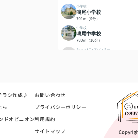
小学校
鳴尾小学校
701ｍ（9分）
中学校
鳴尾中学校
783ｍ（10分）
ショッピングセンター
メラード鳴尾店
337ｍ（5分）
コンビニエンスストア
ローソン 西宮鳴尾町二丁目
店
191ｍ（3分）
チラシ作成♪
お問い合わせ
ドラッグストア
たち
プライバシーポリシー
キリン堂 鳴尾店
415ｍ（6分）
ンドオピニオン
利用規約
銀行
尼崎信用金庫浜甲子園支店
サイトマップ
Copyrig
289ｍ（4分）