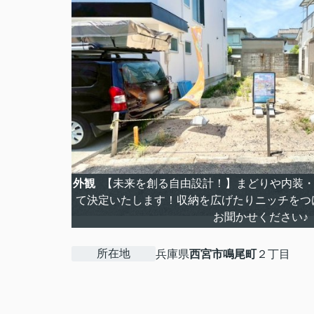
外観
【未来を創る自由設計！】まどりや内装・
て決定いたします！収納を広げたりニッチをつ
お聞かせください♪
所在地
兵庫県
西宮市
鳴尾町
２丁目