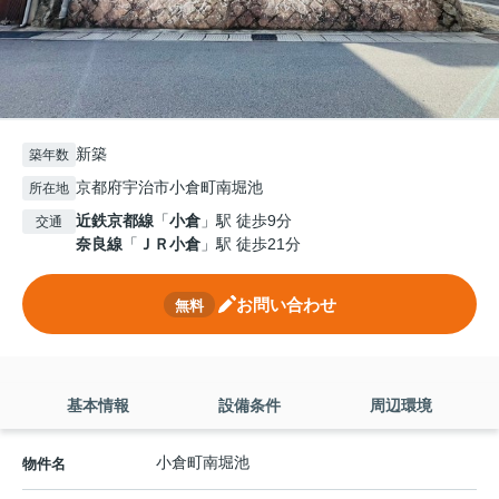
新築
築年数
京都府宇治市小倉町南堀池
所在地
近鉄京都線
「
小倉
」駅 徒歩9分
交通
奈良線
「
ＪＲ小倉
」駅 徒歩21分
お問い合わせ
無料
基本情報
設備条件
周辺環境
小倉町南堀池
物件名