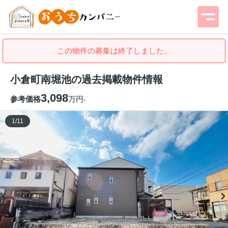
この物件の募集は終了しました。
小倉町南堀池の過去掲載物件情報
3,098
参考価格
万円
-
1
/
11