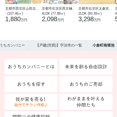
京都市西京区山田北山田町
京都市右京区西京極中沢町
京都市右京区太秦安井藤ノ木町
- (107.46㎡)
4LDK (77.88㎡)
2LDK (93.39㎡)
4
1,880
2,098
3,298
万円
万円
万円
うちカンパニー
【戸建(売買)】宇治市の一覧
小倉町南堀池