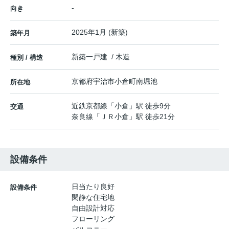
-
向き
2025年1月 (新築)
築年月
新築一戸建 / 木造
種別 / 構造
京都府
宇治市
小倉町
南堀池
所在地
近鉄京都線
「
小倉
」駅 徒歩9分
交通
奈良線
「
ＪＲ小倉
」駅 徒歩21分
設備条件
日当たり良好
設備条件
閑静な住宅地
自由設計対応
フローリング