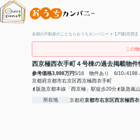
全国の不動産のことならおうちカンパニー
【戸建(売買)
この物
西京極西衣手町４号棟の過去掲載物件
参考価格
3,998
万円
5/16 物件あり 6/10↓4198→
京都府
京都市右京区
西京極西衣手町
阪急京都本線「西京極」駅徒歩20分
阪急嵐山
所在地
京都府
京都市右京区
西京極西衣