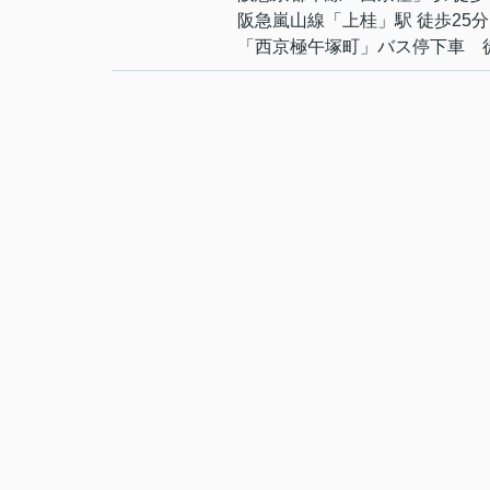
阪急嵐山線
「
上桂
」駅 徒歩25分
「西京極午塚町」バス停下車 