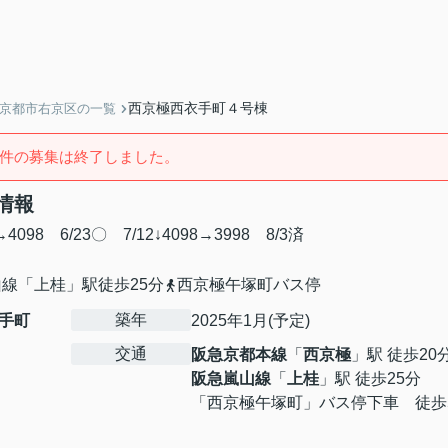
西京極西衣手町４号棟
】京都市右京区の一覧
件の募集は終了しました。
情報
4098 6/23〇 7/12↓4098→3998 8/3済
線「上桂」駅徒歩25分
西京極午塚町バス停
築年
手町
2025年1月(予定)
交通
阪急京都本線
「
西京極
」駅 徒歩20
阪急嵐山線
「
上桂
」駅 徒歩25分
「西京極午塚町」バス停下車 徒歩