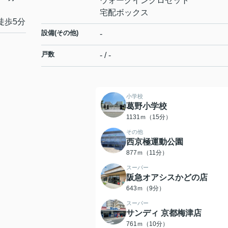
ウォークインクロゼット
宅配ボックス
徒歩5分
設備(その他)
-
戸数
- / -
小学校
葛野小学校
1131ｍ（15分）
その他
西京極運動公園
877ｍ（11分）
スーパー
阪急オアシスかどの店
643ｍ（9分）
スーパー
サンディ 京都梅津店
761ｍ（10分）