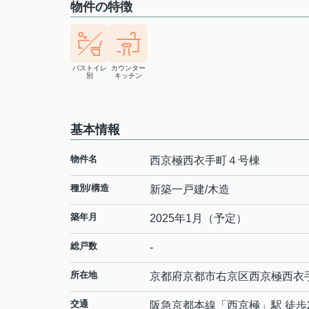
物件の特徴
バストイレ
カウンター
別
キッチン
基本情報
物件名
西京極西衣手町４号棟
種別/構造
新築一戸建/木造
築年月
2025年1月（予定）
総戸数
-
所在地
京都府
京都市右京区
西京極西衣
交通
阪急京都本線
「
西京極
」駅 徒歩