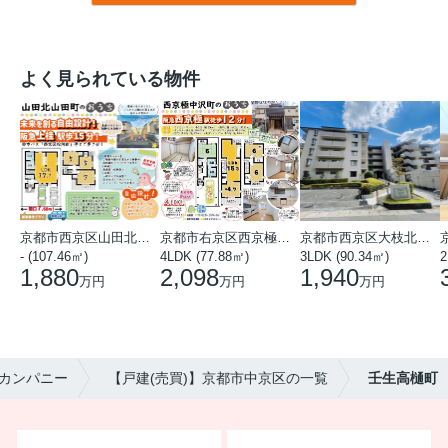
よく見られている物件
京都市西京区山田北山田町
京都市右京区西京極中沢町
京都市西京区大枝北沓掛町５丁目
- (107.46㎡)
4LDK (77.88㎡)
3LDK (90.34㎡)
2
1,880
2,098
1,940
万円
万円
万円
カンパニー
【戸建(売買)】京都市中京区の一覧
壬生高樋町