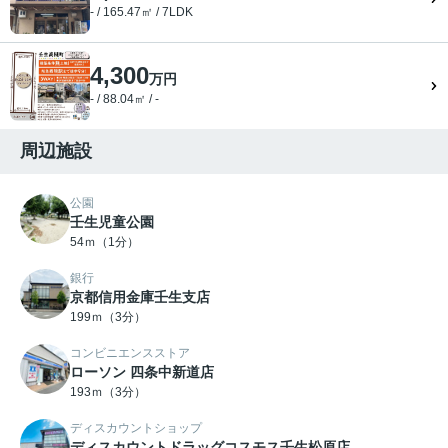
- / 165.47㎡ / 7LDK
4,300
万円
- / 88.04㎡ / -
周辺施設
公園
壬生児童公園
54ｍ（1分）
銀行
京都信用金庫壬生支店
199ｍ（3分）
コンビニエンスストア
ローソン 四条中新道店
193ｍ（3分）
ディスカウントショップ
ディスカウントドラッグコスモス壬生松原店