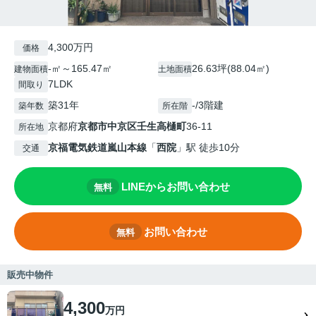
4,300万円
価格
-㎡～165.47㎡
26.63坪(88.04㎡)
建物面積
土地面積
7LDK
間取り
築31年
-/3階建
築年数
所在階
京都府
京都市中京区
壬生高樋町
36-11
所在地
京福電気鉄道嵐山本線
「
西院
」駅 徒歩10分
交通
LINEからお問い合わせ
無料
お問い合わせ
無料
販売中物件
4,300
万円