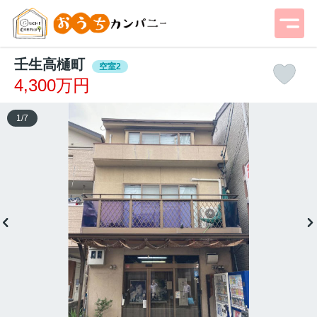
壬生高樋町
空室2
4,300万円
1
/
7