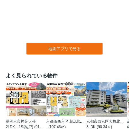
地図アプリで見る
よく見られている物件
長岡京市神足大張
京都市西京区山田北山田町
京都市西京区大枝北沓掛町５丁目
2LDK＋1S(納戸) (91.78㎡)
- (107.46㎡)
3LDK (90.34㎡)
4