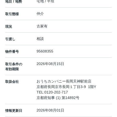
宅地 / 平坦
地目 / 地勢
仲介
取引態様
古家有
現況
相談
引渡し
95608355
物件番号
2026年08月15日
取引条件の
有効期限
おうちカンパニー長岡天神駅前店
取扱会社
京都府長岡京市長岡１丁目3-9 1階Y
TEL:
0120-202-717
京都府知事 (1) 第14892号
2026年08月01日
情報更新日