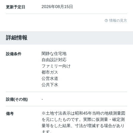
2026年08月15日
更新予定日
情報の見方
詳細情報
閑静な住宅地
設備条件
自由設計対応
ファミリー向け
都市ガス
公営水道
公共下水
-
設備(その他)
※土地寸法表示は昭和45年当時の地積測量図
備考
を元にしたものです。実際に仮測量・確定測
量等をした結果、寸法が増減する場合があり
ます。