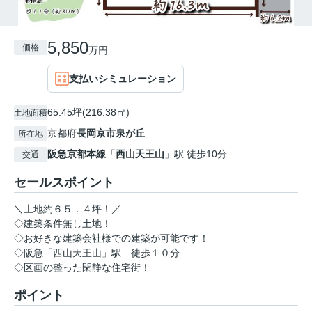
5,850
価格
万円
支払いシミュレーション
65.45坪(216.38㎡)
土地面積
京都府
長岡京市
泉が丘
所在地
阪急京都本線
「
西山天王山
」駅 徒歩10分
交通
セールスポイント
＼土地約６５．４坪！／
◇建築条件無し土地！
◇お好きな建築会社様での建築が可能です！
◇阪急「西山天王山」駅 徒歩１０分
◇区画の整った閑静な住宅街！
ポイント