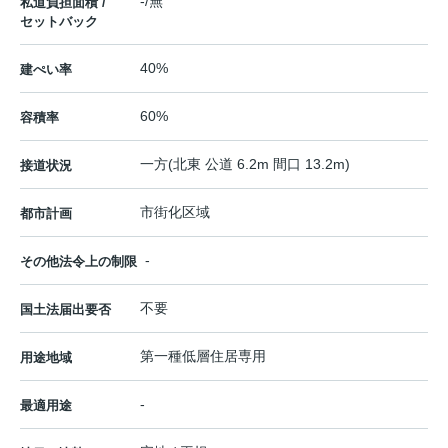
-/無
私道負担面積 /
セットバック
40%
建ぺい率
60%
容積率
一方(北東 公道 6.2m 間口 13.2m)
接道状況
市街化区域
都市計画
-
その他法令上の制限
不要
国土法届出要否
第一種低層住居専用
用途地域
-
最適用途