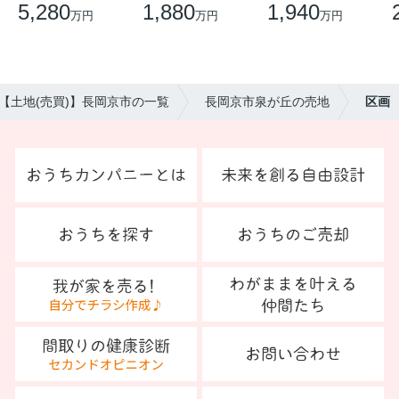
5,280
1,880
1,940
万円
万円
万円
【土地(売買)】長岡京市の一覧
長岡京市泉が丘の売地
区画