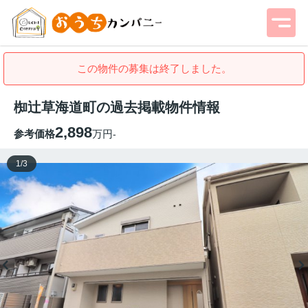
この物件の募集は終了しました。
椥辻草海道町の過去掲載物件情報
2,898
参考価格
万円
-
1
/
3