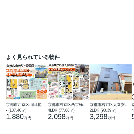
よく見られている物件
京都市西京区山田北山田町
京都市右京区西京極中沢町
京都市右京区太秦安井藤ノ木町
- (107.46㎡)
4LDK (77.88㎡)
2LDK (93.39㎡)
4
1,880
2,098
3,298
万円
万円
万円