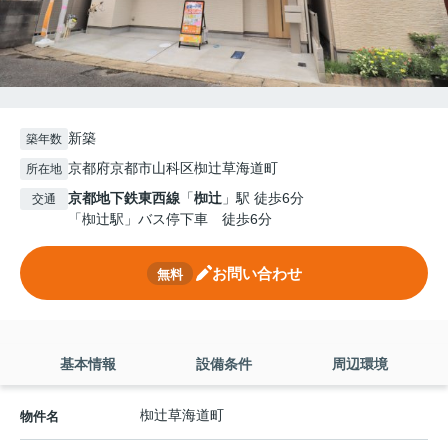
新築
築年数
京都府京都市山科区椥辻草海道町
所在地
京都地下鉄東西線
「
椥辻
」駅 徒歩6分
交通
「椥辻駅」バス停下車 徒歩6分
お問い合わせ
無料
基本情報
設備条件
周辺環境
椥辻草海道町
物件名