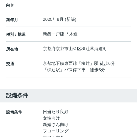
-
向き
2025年8月 (新築)
築年月
新築一戸建 / 木造
種別 / 構造
京都府
京都市山科区
椥辻草海道町
所在地
京都地下鉄東西線
「
椥辻
」駅 徒歩6分
交通
「椥辻駅」バス停下車 徒歩6分
設備条件
日当たり良好
設備条件
女性向け
新婚さん向け
フローリング