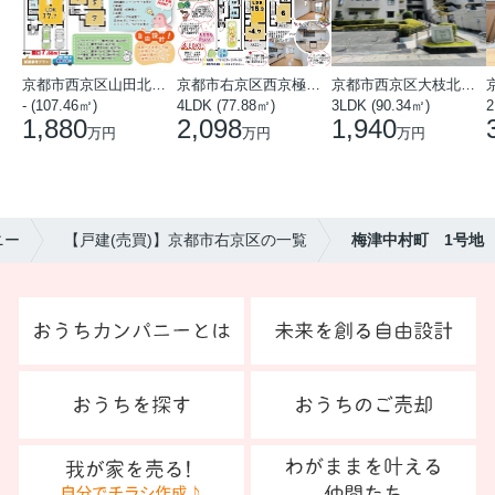
京都市西京区山田北山田町
京都市右京区西京極中沢町
京都市西京区大枝北沓掛町５丁目
- (107.46㎡)
4LDK (77.88㎡)
3LDK (90.34㎡)
2
1,880
2,098
1,940
万円
万円
万円
ニー
【戸建(売買)】京都市右京区の一覧
梅津中村町 1号地