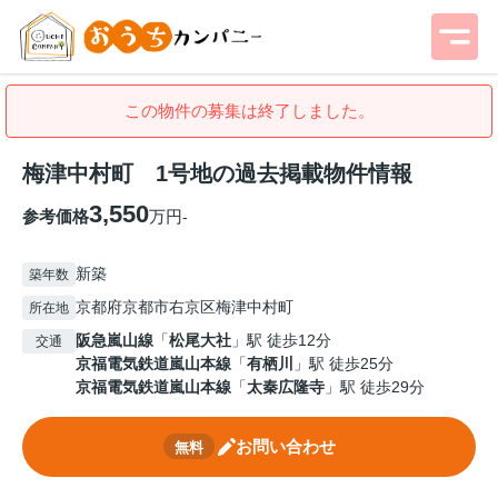
この物件の募集は終了しました。
梅津中村町 1号地の過去掲載物件情報
3,550
参考価格
万円
-
新築
築年数
京都府京都市右京区梅津中村町
所在地
阪急嵐山線
「
松尾大社
」駅 徒歩12分
交通
京福電気鉄道嵐山本線
「
有栖川
」駅 徒歩25分
京福電気鉄道嵐山本線
「
太秦広隆寺
」駅 徒歩29分
お問い合わせ
無料