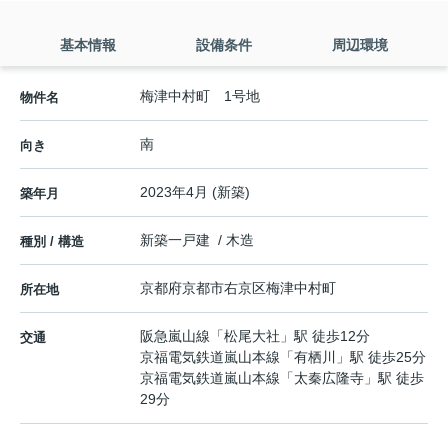
基本情報
設備条件
周辺環境
梅津中村町 1号地
物件名
南
向き
2023年4月 (新築)
築年月
新築一戸建 / 木造
種別 / 構造
京都府
京都市右京区
梅津中村町
所在地
阪急嵐山線
「
松尾大社
」駅 徒歩12分
交通
京福電気鉄道嵐山本線
「
有栖川
」駅 徒歩25分
京福電気鉄道嵐山本線
「
太秦広隆寺
」駅 徒歩
29分