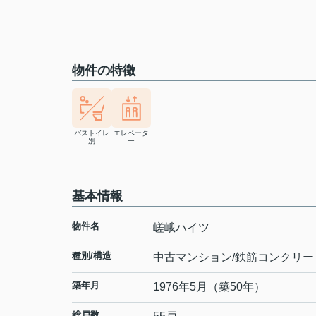
物件の特徴
バストイレ
エレベータ
別
ー
基本情報
物件名
嵯峨ハイツ
種別/構造
中古マンション/鉄筋コンクリー
築年月
1976年5月（築50年）
総戸数