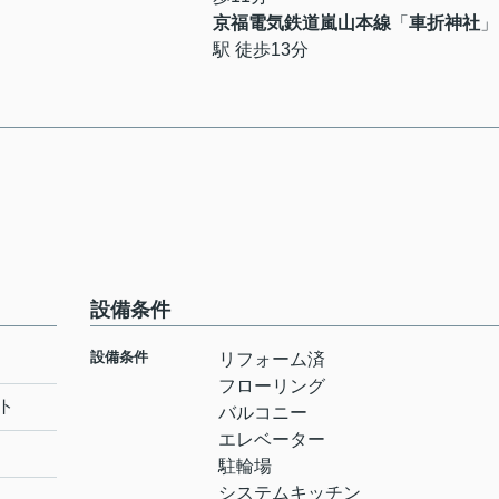
京福電気鉄道嵐山本線
「
車折神社
」
駅 徒歩13分
設備条件
設備条件
リフォーム済
フローリング
ト
バルコニー
エレベーター
駐輪場
システムキッチン