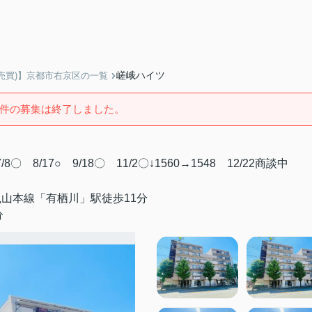
嵯峨ハイツ
売買)】京都市右京区の一覧
件の募集は終了しました。
/8〇 8/17○ 9/18〇 11/2〇↓1560→1548 12/22商談中
山本線「有栖川」駅徒歩11分
分