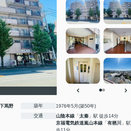
築年
下馬野
1976年5月(築50年)
交通
山陰本線
「
太秦
」駅 徒歩14分
京福電気鉄道嵐山本線
「
有栖川
」駅
歩11分