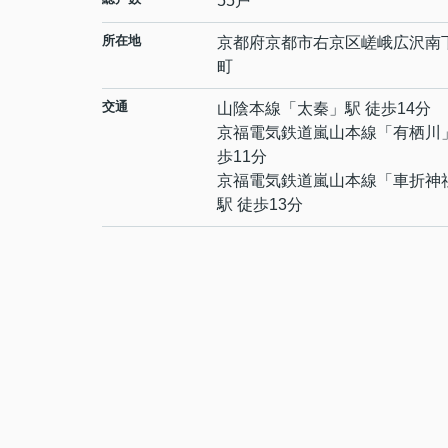
55戸
所在地
京都府
京都市右京区
嵯峨広沢南
町
交通
山陰本線
「
太秦
」駅 徒歩14分
京福電気鉄道嵐山本線
「
有栖川
歩11分
京福電気鉄道嵐山本線
「
車折神
駅 徒歩13分