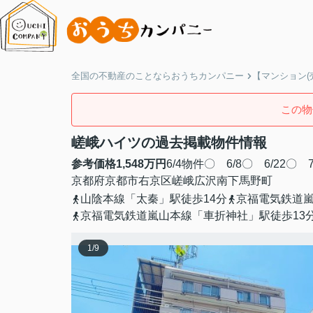
全国の不動産のことならおうちカンパニー
【マンション(
この物
嵯峨ハイツの過去掲載物件情報
参考価格
1,548
万円
6/4物件〇 6/8〇 6/22〇 7
京都府
京都市右京区
嵯峨広沢南下馬野町
山陰本線「太秦」駅徒歩14分
京福電気鉄道嵐
京福電気鉄道嵐山本線「車折神社」駅徒歩13
1
/
9