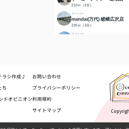
210ｍ（3分）
スーパー
mandai(万代) 嵯峨広沢店
235ｍ（3分）
スーパー
京都生活協同組合 コープさ
がの
488ｍ（7分）
コンビニエンスストア
ローソン 太秦開日町店
457ｍ（6分）
チラシ作成♪
お問い合わせ
ドラッグストア
たち
プライバシーポリシー
ダックス右京さがの店
488ｍ（7分）
ンドオピニオン
利用規約
コンビニエンスストア
ファミリーマート 太秦丸太
サイトマップ
Copyrig
町店
560ｍ（7分）