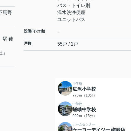
バス・トイレ別
下馬野
温水洗浄便座
ユニットバス
設備(その他)
-
」駅 徒
戸数
55戸 / 1戸
社
」
小学校
広沢小学校
775ｍ（10分）
中学校
嵯峨中学校
990ｍ（13分）
ホームセンター
ケーヨーデイツー 嵯峨店