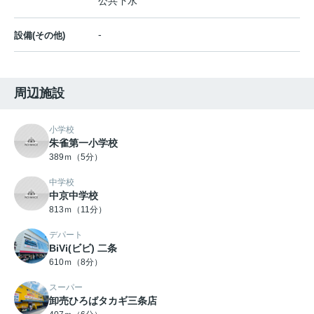
公共下水
-
設備(その他)
周辺施設
小学校
朱雀第一小学校
389ｍ（5分）
中学校
中京中学校
813ｍ（11分）
デパート
BiVi(ビビ) 二条
610ｍ（8分）
スーパー
卸売ひろばタカギ三条店