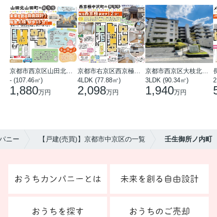
京都市西京区山田北山田町
京都市右京区西京極中沢町
京都市西京区大枝北沓掛町５丁目
- (107.46㎡)
4LDK (77.88㎡)
3LDK (90.34㎡)
1,880
2,098
1,940
万円
万円
万円
パニー
【戸建(売買)】京都市中京区の一覧
壬生御所ノ内町