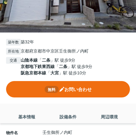
築32年
築年数
京都府京都市中京区壬生御所ノ内町
所在地
山陰本線
「
二条
」駅 徒歩9分
交通
京都地下鉄東西線
「
二条
」駅 徒歩9分
阪急京都本線
「
大宮
」駅 徒歩10分
お問い合わせ
無料
基本情報
設備条件
周辺環境
壬生御所ノ内町
物件名