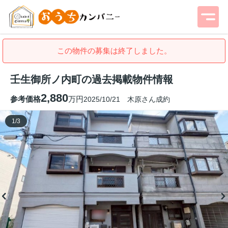
この物件の募集は終了しました。
壬生御所ノ内町の過去掲載物件情報
2,880
参考価格
万円
2025/10/21 木原さん成約
1
/
3