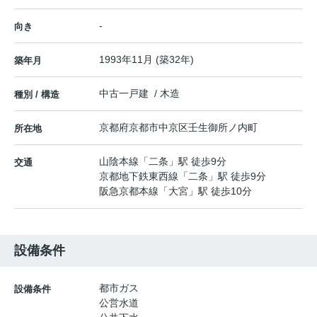
-
向き
1993年11月 (築32年)
築年月
中古一戸建 / 木造
種別 / 構造
京都府
京都市中京区
壬生御所ノ内町
所在地
山陰本線
「
二条
」駅 徒歩9分
交通
京都地下鉄東西線
「
二条
」駅 徒歩9分
阪急京都本線
「
大宮
」駅 徒歩10分
設備条件
都市ガス
設備条件
公営水道