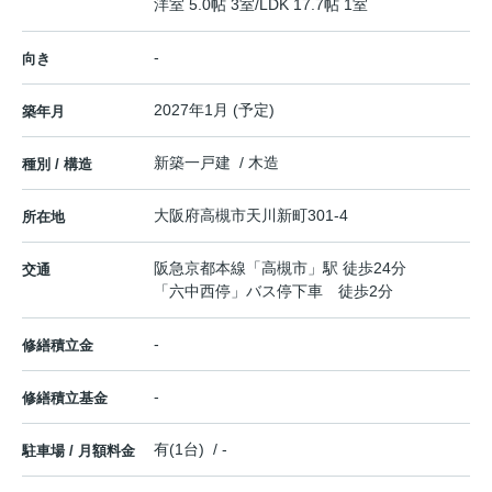
洋室 5.0帖 3室
/
LDK 17.7帖 1室
-
向き
2027年1月 (予定)
築年月
新築一戸建 / 木造
種別 / 構造
大阪府
高槻市
天川新町
301-4
所在地
阪急京都本線
「
高槻市
」駅 徒歩24分
交通
「六中西停」バス停下車 徒歩2分
-
修繕積立金
-
修繕積立基金
有(1台) / -
駐車場 / 月額料金