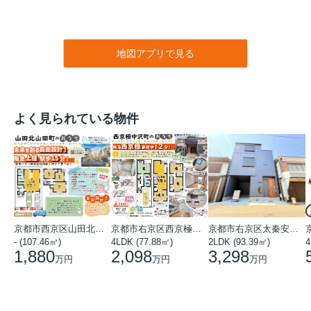
地図アプリで見る
よく見られている物件
京都市西京区山田北山田町
京都市右京区西京極中沢町
京都市右京区太秦安井藤ノ木町
- (107.46㎡)
4LDK (77.88㎡)
2LDK (93.39㎡)
4
1,880
2,098
3,298
万円
万円
万円