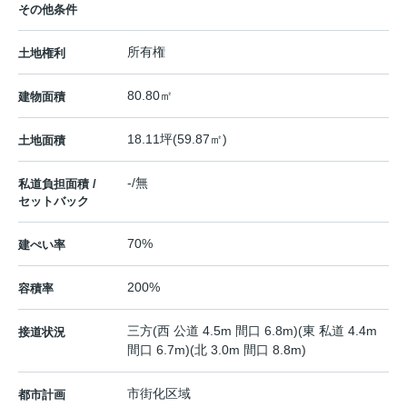
その他条件
所有権
土地権利
80.80㎡
建物面積
18.11坪(59.87㎡)
土地面積
-/無
私道負担面積 /
セットバック
70%
建ぺい率
200%
容積率
三方(西 公道 4.5m 間口 6.8m)(東 私道 4.4m
接道状況
間口 6.7m)(北 3.0m 間口 8.8m)
市街化区域
都市計画