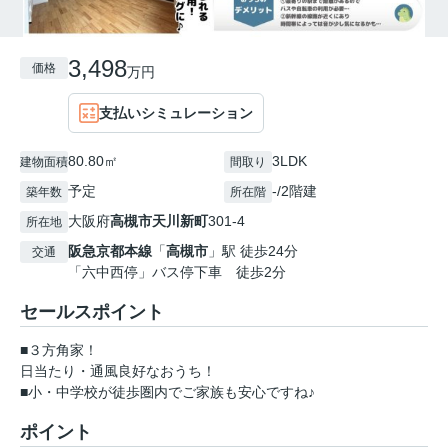
3,498
価格
万円
支払いシミュレーション
80.80㎡
3LDK
建物面積
間取り
予定
-/2階建
築年数
所在階
大阪府
高槻市
天川新町
301-4
所在地
阪急京都本線
「
高槻市
」駅 徒歩24分
交通
「六中西停」バス停下車 徒歩2分
セールスポイント
■３方角家！
日当たり・通風良好なおうち！
■小・中学校が徒歩圏内でご家族も安心ですね♪
ポイント