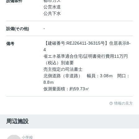
都市ガス
設備条件
公営水道
公共下水
-
設備(その他)
【建確番号:REJ26411-36315号】住居表示8-
備考
4
省エネ基準適合住宅/証明書発行費用11万円
（税込）別途要
売主指定の司法書士
北側道路（非道路） 幅員：3.08ｍ 間口：
8.8ｍ
仮測量面積：約59.73㎡
情報の見方
周辺施設
小学校