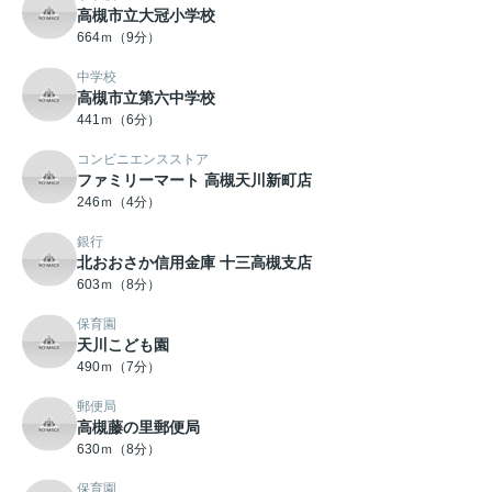
高槻市立大冠小学校
664ｍ（9分）
中学校
高槻市立第六中学校
441ｍ（6分）
コンビニエンスストア
ファミリーマート 高槻天川新町店
246ｍ（4分）
銀行
北おおさか信用金庫 十三高槻支店
603ｍ（8分）
保育園
天川こども園
490ｍ（7分）
郵便局
高槻藤の里郵便局
630ｍ（8分）
保育園