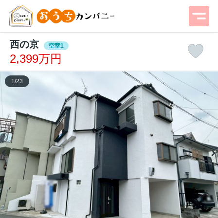
西の京
空室1
2,399万円
1
/
23