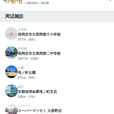
- / 108.04㎡ / 3LDK
周辺施設
小学校
長岡京市立長岡第十小学校
377ｍ（5分）
中学校
長岡京市立長岡第二中学校
1027ｍ（13分）
公園
滝ノ町公園
671ｍ（9分）
銀行
京都信用金庫滝ノ町支店
528ｍ（7分）
スーパー
スーパーマツモト 大原野店