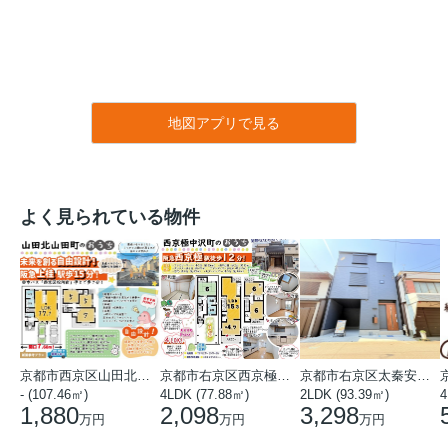
地図アプリで見る
よく見られている物件
京都市西京区山田北山田町
京都市右京区西京極中沢町
京都市右京区太秦安井藤ノ木町
- (107.46㎡)
4LDK (77.88㎡)
2LDK (93.39㎡)
4
1,880
2,098
3,298
万円
万円
万円