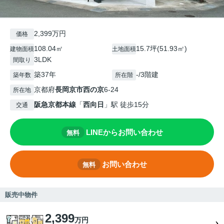
2,399万円
価格
108.04㎡
15.7坪(51.93㎡)
建物面積
土地面積
3LDK
間取り
築37年
-/3階建
築年数
所在階
京都府
長岡京市
西の京
6-24
所在地
阪急京都本線
「
西向日
」駅 徒歩15分
交通
LINEからお問い合わせ
無料
お問い合わせ
無料
販売中物件
2,399
万円