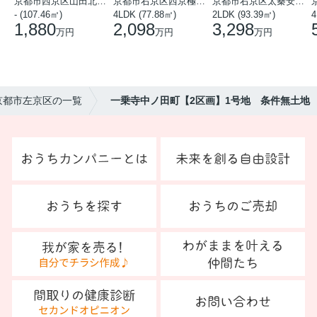
京都市西京区山田北山田町
京都市右京区西京極中沢町
京都市右京区太秦安井藤ノ木町
- (107.46㎡)
4LDK (77.88㎡)
2LDK (93.39㎡)
4
1,880
2,098
3,298
万円
万円
万円
京都市左京区の一覧
一乗寺中ノ田町【2区画】1号地 条件無土地