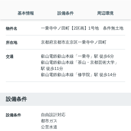
基本情報
設備条件
周辺環境
一乗寺中ノ田町【2区画】1号地 条件無土地
物件名
京都府
京都市左京区
一乗寺中ノ田町
所在地
叡山電鉄叡山本線
「
一乗寺
」駅 徒歩6分
交通
叡山電鉄叡山本線
「
茶山・京都芸術大学
」
駅 徒歩11分
叡山電鉄叡山本線
「
修学院
」駅 徒歩14分
設備条件
自由設計対応
設備条件
都市ガス
公営水道