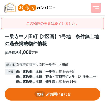
この物件の募集は終了しました。
一乗寺中ノ田町【2区画】1号地 条件無土地
の過去掲載物件情報
4,000
参考価格
万円
-
京都府京都市左京区一乗寺中ノ田町
所在地
叡山電鉄叡山本線
「
一乗寺
」駅 徒歩6分
交通
叡山電鉄叡山本線
「
茶山・京都芸術大学
」駅 徒歩11分
叡山電鉄叡山本線
「
修学院
」駅 徒歩14分
お問い合わせ
無料