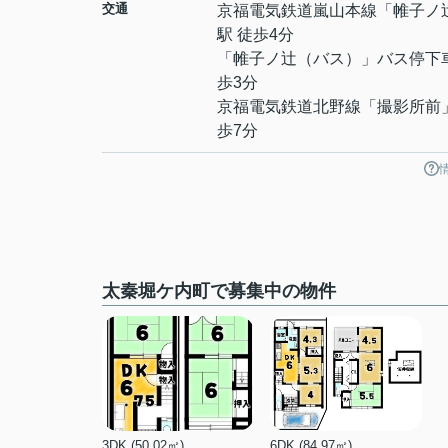
交通
京福電気鉄道嵐山本線
「
帷子ノ
駅 徒歩4分
「帷子ノ辻（バス）」バス停下
歩3分
京福電気鉄道北野線
「
撮影所前
歩7分
太秦堀ケ内町で募集中の物件
3DK (50.02㎡)
6DK (84.97㎡)