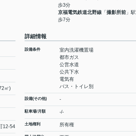
歩3分
京福電気鉄道北野線
「
撮影所前
」駅
歩7分
詳細情報
設備条件
室内洗濯機置場
都市ガス
公営水道
公共下水
電気有
バス・トイレ別
72㎡)
設備(その他)
-
駐車場/月額
-/-
土地権利
所有権
町
12-54