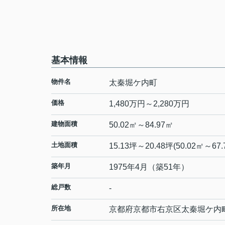
基本情報
物件名
太秦堀ケ内町
価格
1,480万円～2,280万円
建物面積
50.02㎡～84.97㎡
土地面積
15.13坪～20.48坪(50.02㎡～67.
築年月
1975年4月（築51年）
総戸数
-
所在地
京都府
京都市右京区
太秦堀ケ内