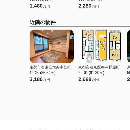
1,480
2,280
万円
万円
近隣の物件
京都市右京区太秦中筋町
京都市右京区梅津罧原町
1LDK (86.54㎡)
2LDK (91.30㎡)
5
3,180
2,698
2
万円
万円