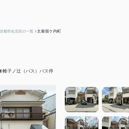
太秦堀ケ内町
】京都市右京区の一覧
帷子ノ辻（バス）バス停