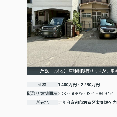
外観
【現地】 車種制限有りますが、車
価格
1,480万円～2,280万円
間取り/建物面積
3DK～6DK/50.02㎡～84.97㎡
所在地
京都府
京都市右京区
太秦堀ケ内