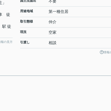
国土法届出
不要
辻
」
用途地域
第一種住居
車 徒
取引態様
仲介
」駅 徒
現況
空家
情報の見方
引渡し
相談
情報