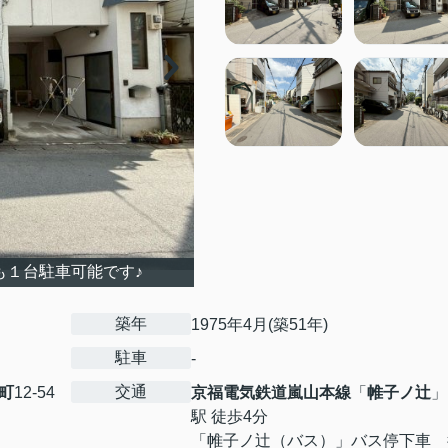
も１台駐車可能です♪
築年
1975年4月(築51年)
駐車
-
交通
町
12-54
京福電気鉄道嵐山本線
「
帷子ノ辻
」
駅 徒歩4分
「帷子ノ辻（バス）」バス停下車 