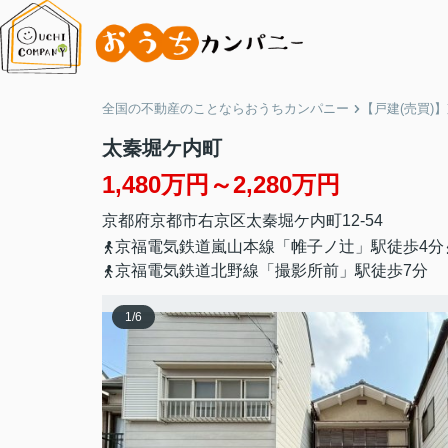
全国の不動産のことならおうちカンパニー
【戸建(売買)
太秦堀ケ内町
1,480万円～2,280万円
京都府
京都市右京区
太秦堀ケ内町
12-54
京福電気鉄道嵐山本線「帷子ノ辻」駅徒歩4分
京福電気鉄道北野線「撮影所前」駅徒歩7分
1
/
6