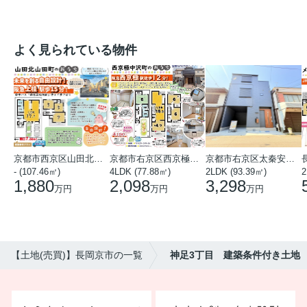
よく見られている物件
京都市西京区山田北山田町
京都市右京区西京極中沢町
京都市右京区太秦安井藤ノ木町
- (107.46㎡)
4LDK (77.88㎡)
2LDK (93.39㎡)
1,880
2,098
3,298
万円
万円
万円
【土地(売買)】長岡京市の一覧
神足3丁目 建築条件付き土地