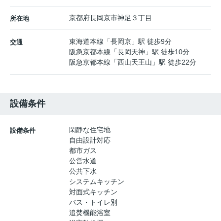
京都府
長岡京市
神足
３丁目
所在地
東海道本線
「
長岡京
」駅 徒歩9分
交通
阪急京都本線
「
長岡天神
」駅 徒歩10分
阪急京都本線
「
西山天王山
」駅 徒歩22分
設備条件
閑静な住宅地
設備条件
自由設計対応
都市ガス
公営水道
公共下水
システムキッチン
対面式キッチン
バス・トイレ別
追焚機能浴室