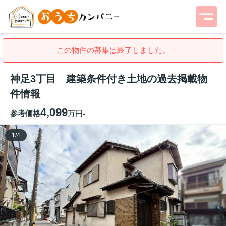
この物件の募集は終了しました。
神足3丁目 建築条件付き土地の過去掲載物
件情報
4,099
参考価格
万円
-
1
/
4