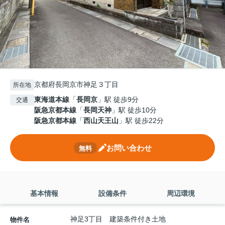
京都府長岡京市神足３丁目
所在地
東海道本線
「
長岡京
」駅 徒歩9分
交通
阪急京都本線
「
長岡天神
」駅 徒歩10分
阪急京都本線
「
西山天王山
」駅 徒歩22分
お問い合わせ
無料
基本情報
設備条件
周辺環境
神足3丁目 建築条件付き土地
物件名