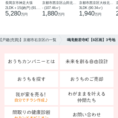
長岡京市神足大張
京都市西京区山田北山田町
京都市西京区大枝北沓掛町５丁目
2LDK＋1S(納戸) (91.78㎡)
- (107.46㎡)
3LDK (90.34㎡)
4
5,280
1,880
1,940
万円
万円
万円
【戸建(売買)】京都市右京区の一覧
鳴滝般若寺町【6区画】3号地