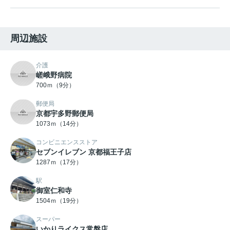
周辺施設
介護
嵯峨野病院
700ｍ（9分）
郵便局
京都宇多野郵便局
1073ｍ（14分）
コンビニエンスストア
セブンイレブン 京都福王子店
1287ｍ（17分）
駅
御室仁和寺
1504ｍ（19分）
スーパー
いかりライクス常盤店