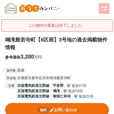
この物件の募集は終了しました。
鳴滝般若寺町【6区画】3号地の過去掲載物件
情報
3,280
参考価格
万円
-
新築
築年数
京都府京都市右京区鳴滝般若寺町
所在地
京福電気鉄道北野線
「
宇多野
」駅 徒歩17分
交通
京福電気鉄道北野線
「
鳴滝
」駅 徒歩19分
京福電気鉄道北野線
「
御室仁和寺
」駅 徒歩21分
お問い合わせ
無料