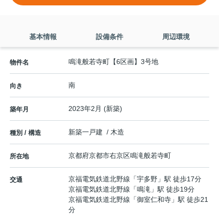
基本情報
設備条件
周辺環境
鳴滝般若寺町【6区画】3号地
物件名
南
向き
2023年2月 (新築)
築年月
新築一戸建 / 木造
種別 / 構造
京都府
京都市右京区
鳴滝般若寺町
所在地
京福電気鉄道北野線
「
宇多野
」駅 徒歩17分
交通
京福電気鉄道北野線
「
鳴滝
」駅 徒歩19分
京福電気鉄道北野線
「
御室仁和寺
」駅 徒歩21
分