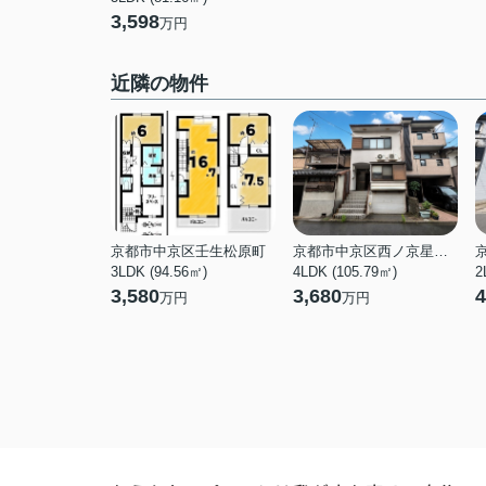
3,598
万円
近隣の物件
京都市中京区壬生松原町
京都市中京区西ノ京星池町
3LDK (94.56㎡)
4LDK (105.79㎡)
2
3,580
3,680
4
万円
万円