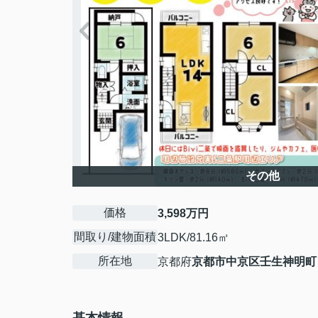
その他
価格
3,598万円
間取り/建物面積
3LDK/81.16㎡
所在地
京都府
京都市中京区
壬生神明町