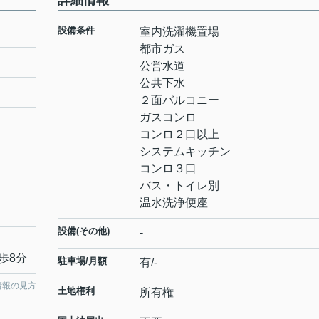
詳細情報
設備条件
室内洗濯機置場
都市ガス
公営水道
公共下水
２面バルコニー
ガスコンロ
コンロ２口以上
システムキッチン
コンロ３口
バス・トイレ別
温水洗浄便座
設備(その他)
-
歩8分
駐車場/月額
有/-
情報の見方
土地権利
所有権