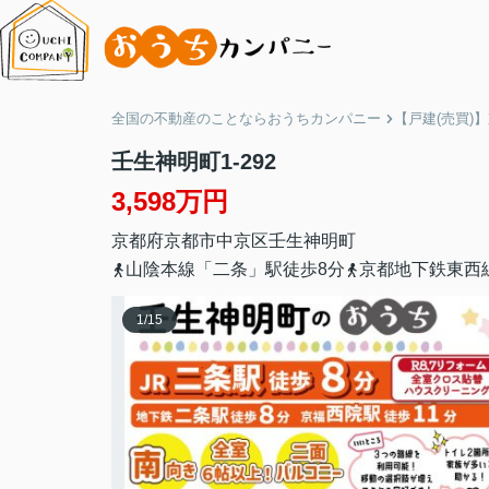
全国の不動産のことならおうちカンパニー
【戸建(売買)
壬生神明町1-292
3,598万円
京都府
京都市中京区
壬生神明町
山陰本線「二条」駅徒歩8分
京都地下鉄東西
1
/
15