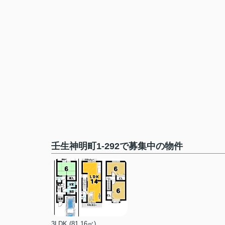
壬生神明町1-292で募集中の物件
3LDK (81.16㎡)