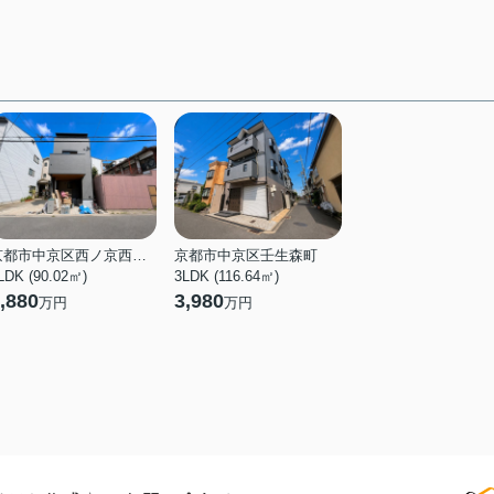
京都市中京区西ノ京西中合町
京都市中京区壬生森町
LDK (90.02㎡)
3LDK (116.64㎡)
,880
3,980
万円
万円