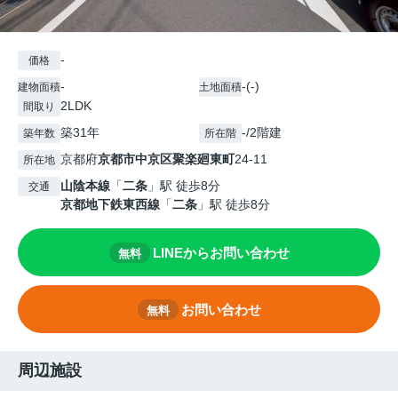
-
価格
-
-(-)
建物面積
土地面積
2LDK
間取り
築31年
-/2階建
築年数
所在階
京都府
京都市中京区
聚楽廻東町
24-11
所在地
山陰本線
「
二条
」駅 徒歩8分
交通
京都地下鉄東西線
「
二条
」駅 徒歩8分
LINEからお問い合わせ
無料
お問い合わせ
無料
周辺施設