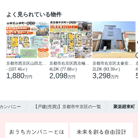
よく見られている物件
京都市西京区山田北山田町
京都市右京区西京極中沢町
京都市右京区太秦安井藤ノ木町
- (107.46㎡)
4LDK (77.88㎡)
2LDK (93.39㎡)
4
1,880
2,098
3,298
万円
万円
万円
カンパニー
【戸建(売買)】京都市中京区の一覧
聚楽廻東町