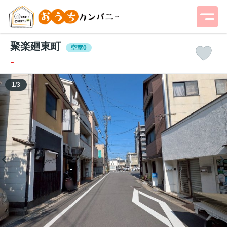
聚楽廻東町
空室0
-
1
/
3