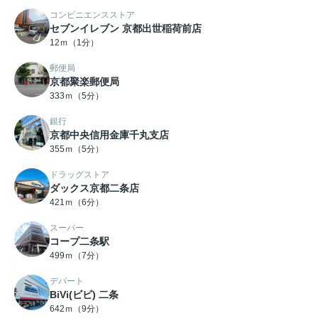
コンビニエンスストア
セブンイレブン 京都出世稲荷前店
12ｍ（1分）
郵便局
京都聚楽郵便局
333ｍ（5分）
銀行
京都中央信用金庫千丸支店
355ｍ（5分）
ドラッグストア
ダックス京都二条店
421ｍ（6分）
スーパー
コープ二条駅
499ｍ（7分）
デパート
BiVi(ビビ) 二条
642ｍ（9分）