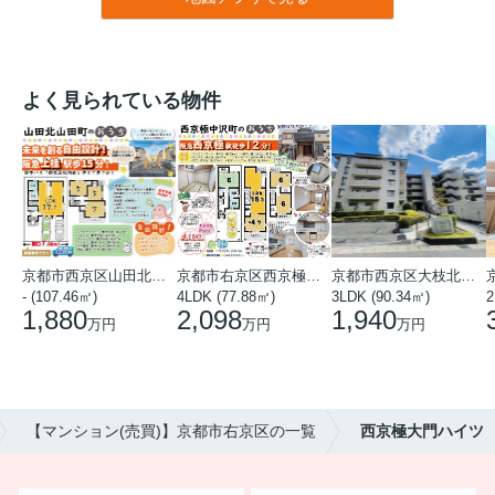
よく見られている物件
京都市西京区山田北山田町
京都市右京区西京極中沢町
京都市西京区大枝北沓掛町５丁目
- (107.46㎡)
4LDK (77.88㎡)
3LDK (90.34㎡)
2
1,880
2,098
1,940
万円
万円
万円
【マンション(売買)】京都市右京区の一覧
西京極大門ハイツ