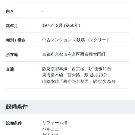
-
向き
1976年2月 (築50年)
築年月
中古マンション / 鉄筋コンクリート
種別 / 構造
京都府
京都市右京区
西京極大門町
所在地
阪急京都本線
「
西京極
」駅 徒歩11分
交通
東海道本線
「
西大路
」駅 徒歩20分
山陰本線
「
梅小路京都西
」駅 徒歩23分
設備条件
リフォーム済
設備条件
バルコニー