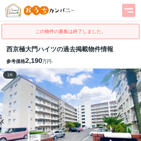
この物件の募集は終了しました。
西京極大門ハイツの過去掲載物件情報
2,190
参考価格
万円
-
1
/
6