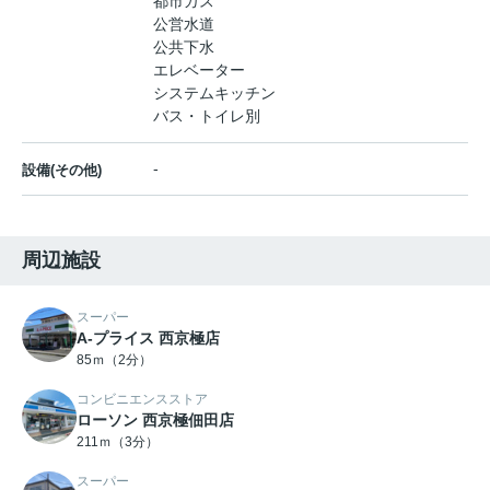
都市ガス
公営水道
公共下水
エレベーター
システムキッチン
バス・トイレ別
-
設備(その他)
周辺施設
スーパー
A-プライス 西京極店
85ｍ（2分）
コンビニエンスストア
ローソン 西京極佃田店
211ｍ（3分）
スーパー