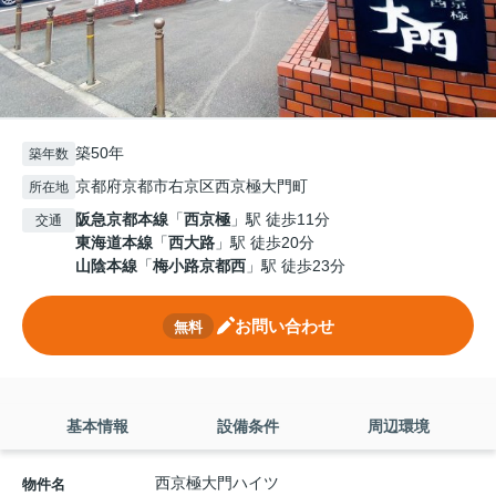
築50年
築年数
京都府京都市右京区西京極大門町
所在地
阪急京都本線
「
西京極
」駅 徒歩11分
交通
東海道本線
「
西大路
」駅 徒歩20分
山陰本線
「
梅小路京都西
」駅 徒歩23分
お問い合わせ
無料
基本情報
設備条件
周辺環境
西京極大門ハイツ
物件名