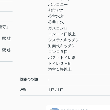
バルコニー
都市ガス
公営水道
公共下水
隆寺
」
ガスコンロ
コンロ２口以上
」駅 徒
システムキッチン
対面式キッチン
」駅 徒
コンロ３口
バス・トイレ別
トイレ２ヶ所
浴室１坪以上
設備(その他)
-
戸数
1戸 / 1戸
コンビニエンスストア