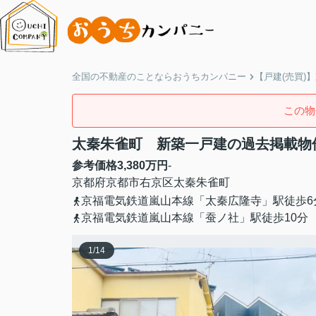
全国の不動産のことならおうちカンパニー
【戸建(売買)
この物
太秦朱雀町 新築一戸建の過去掲載物
参考価格
3,380
万円
-
京都府
京都市右京区
太秦朱雀町
京福電気鉄道嵐山本線「太秦広隆寺」駅徒歩6
京福電気鉄道嵐山本線「蚕ノ社」駅徒歩10分
1
/
14