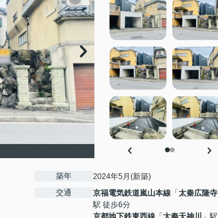
築年
2024年5月(新築)
交通
京福電気鉄道嵐山本線
「
太秦広隆寺
駅 徒歩6分
京都地下鉄東西線
「
太秦天神川
」駅