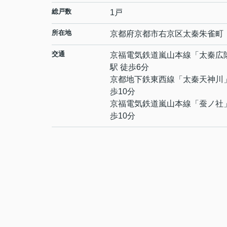
総戸数
1戸
所在地
京都府
京都市右京区
太秦朱雀町
交通
京福電気鉄道嵐山本線
「
太秦広
駅 徒歩6分
京都地下鉄東西線
「
太秦天神川
歩10分
京福電気鉄道嵐山本線
「
蚕ノ社
歩10分