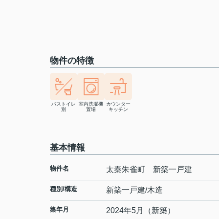
物件の特徴
バストイレ
室内洗濯機
カウンター
別
置場
キッチン
基本情報
物件名
太秦朱雀町 新築一戸建
種別/構造
新築一戸建/木造
築年月
2024年5月（新築）