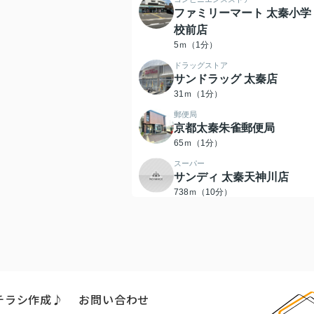
ファミリーマート 太秦小学
校前店
5ｍ（1分）
ドラッグストア
サンドラッグ 太秦店
31ｍ（1分）
郵便局
京都太秦朱雀郵便局
65ｍ（1分）
スーパー
サンディ 太秦天神川店
738ｍ（10分）
コンビニエンスストア
ローソン 太秦蜂岡町店
542ｍ（7分）
小学校
太秦小学校
280ｍ（4分）
チラシ作成♪
お問い合わせ
中学校