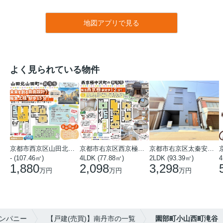
地図アプリで見る
よく見られている物件
京都市西京区山田北山田町
京都市右京区西京極中沢町
京都市右京区太秦安井藤ノ木町
- (107.46㎡)
4LDK (77.88㎡)
2LDK (93.39㎡)
4
1,880
2,098
3,298
万円
万円
万円
ンパニー
【戸建(売買)】南丹市の一覧
園部町小山西町滝谷