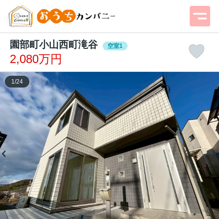
園部町小山西町滝谷
空室1
2,080万円
1
/
24