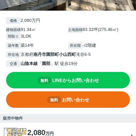
2,080万円
価格
91.34㎡
83.32坪(275.46㎡)
建物面積
土地面積
3LDK
間取り
築14年
-/2階建
築年数
所在階
京都府
南丹市
園部町小山西町
滝谷6-5
所在地
山陰本線
「
園部
」駅 徒歩19分
交通
LINEからお問い合わせ
無料
お問い合わせ
無料
販売中物件
2,080
万円