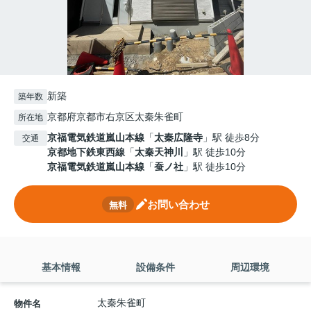
新築
築年数
京都府京都市右京区太秦朱雀町
所在地
京福電気鉄道嵐山本線
「
太秦広隆寺
」駅 徒歩8分
交通
京都地下鉄東西線
「
太秦天神川
」駅 徒歩10分
京福電気鉄道嵐山本線
「
蚕ノ社
」駅 徒歩10分
お問い合わせ
無料
基本情報
設備条件
周辺環境
太秦朱雀町
物件名