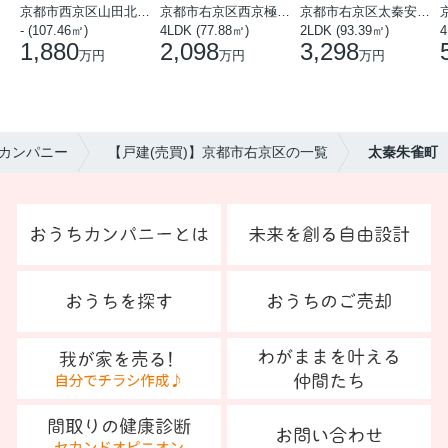
京都市西京区山田北山田町
京都市右京区西京極中沢町
京都市右京区太秦安井藤ノ木町
- (107.46㎡)
4LDK (77.88㎡)
2LDK (93.39㎡)
4
1,880
2,098
3,298
万円
万円
万円
カンパニー
【戸建(売買)】京都市右京区の一覧
太秦朱雀町