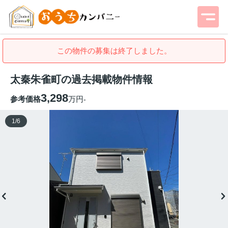
この物件の募集は終了しました。
太秦朱雀町の過去掲載物件情報
3,298
参考価格
万円
-
1
/
6