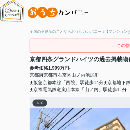
全国の不動産のことならおうちカンパニー
【マンション(
この物
京都四条グランドハイツの過去掲載物
参考価格
1,999
万円
-
京都府
京都市右京区
山ノ内池尻町
阪急京都本線「西院」駅徒歩14分
京都地下鉄
京福電気鉄道嵐山本線「山ノ内」駅徒歩11分
1
/
10