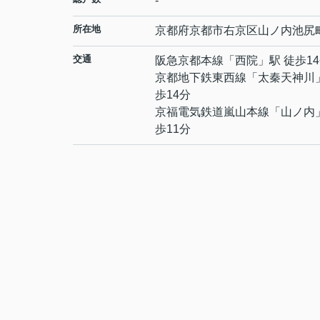
-
所在地
京都府
京都市右京区
山ノ内池尻
交通
阪急京都本線
「
西院
」駅 徒歩1
京都地下鉄東西線
「
太秦天神川
歩14分
京福電気鉄道嵐山本線
「
山ノ内
歩11分