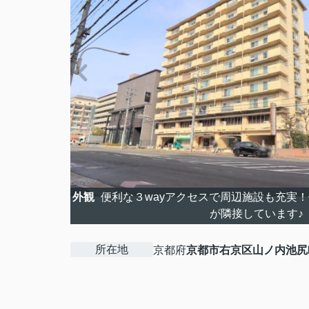
外観
便利な３wayアクセスで周辺施設も充実
が隣接しています♪
所在地
京都府
京都市右京区
山ノ内池尻