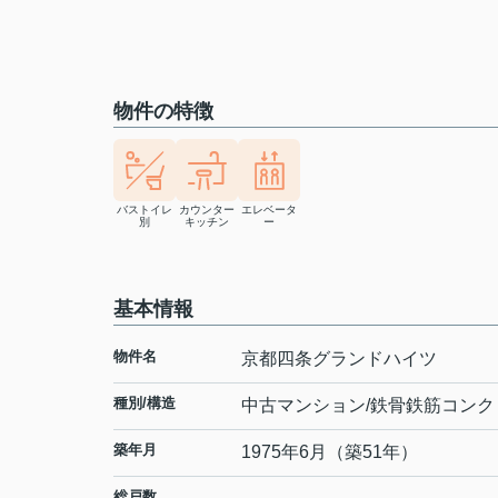
物件の特徴
バストイレ
カウンター
エレベータ
別
キッチン
ー
基本情報
物件名
京都四条グランドハイツ
種別/構造
中古マンション/鉄骨鉄筋コンク
築年月
1975年6月（築51年）
総戸数