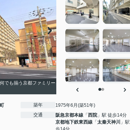
！何でも揃う京都ファミリー
築年
町
1975年6月(築51年)
交通
阪急京都本線
「
西院
」駅 徒歩14分
京都地下鉄東西線
「
太秦天神川
」駅
歩14分