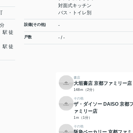
対面式キッチン
町
バス・トイレ別
設備(その他)
4分
-
」駅 徒
戸数
- / -
」駅 徒
書店
大垣書店 京都ファミリー店
148ｍ（2分）
その他
ザ・ダイソー DAISO 京都
ァミリー店
1ｍ（1分）
その他
阪急ベーカリー 京都ファミ