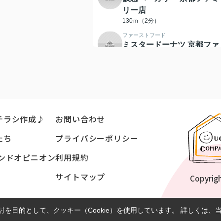
リー店
130ｍ（2分）
ファーストフード
ミスタードーナツ 京都ファ
ミリーショップ
119ｍ（2分）
ショッピングセンター
京都ファミリー
188ｍ（3分）
チラシ作成♪
お問い合わせ
喫茶店・カフェ
スターバックスコーヒー 京
たち
プライバシーポリシー
都四条葛野大路店
123ｍ（2分）
ンドオピニオン
利用規約
スーパー
イオン 京都西店
サイトマップ
Copyrig
182ｍ（3分）
ドラッグストア
ココカラファイン 京都ファ
を目的として、クッキー（Cookie）を使用しています。
詳しくは、
ミリー店