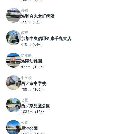
外科
洛和会丸太町病院
155ｍ（2分）
銀行
京都中央信用金庫千丸支店
470ｍ（6分）
幼稚園
洛陽幼稚園
977ｍ（13分）
中学校
西ノ京中学校
799ｍ（10分）
公園
西ノ京児童公園
1032ｍ（13分）
公園
星池公園