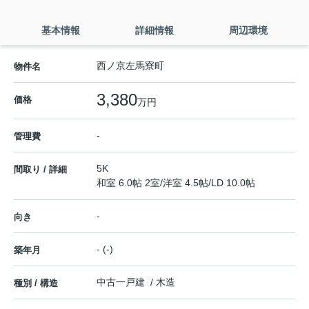
基本情報
詳細情報
周辺環境
西ノ京左馬寮町
物件名
3,380
価格
万円
-
管理費
5K
間取り / 詳細
和室 6.0帖 2室
/
洋室 4.5帖
/
LD 10.0帖
-
向き
- (-)
築年月
中古一戸建 / 木造
種別 / 構造