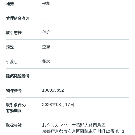
平坦
地勢
-
管理組合有無
仲介
取引態様
空家
現況
相談
引渡し
-
建築確認番号
100959852
物件番号
2026年08月17日
取引条件の
有効期限
おうちカンパニー葛野大路四条店
取扱会社
京都府京都市右京区西院東貝川町18番地 １