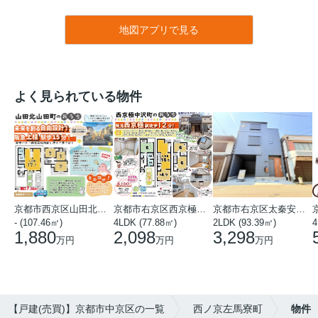
地図アプリで見る
よく見られている物件
京都市西京区山田北山田町
京都市右京区西京極中沢町
京都市右京区太秦安井藤ノ木町
- (107.46㎡)
4LDK (77.88㎡)
2LDK (93.39㎡)
4
1,880
2,098
3,298
万円
万円
万円
【戸建(売買)】京都市中京区の一覧
西ノ京左馬寮町
物件