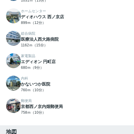
1031ｍ（13分）
ホームセンター
ディオハウス 西ノ京店
899ｍ（12分）
総合病院
医療法人西大路病院
1162ｍ（15分）
家電製品
エディオン 円町店
680ｍ（9分）
内科
かないつか医院
760ｍ（10分）
郵便局
京都西ノ京内畑郵便局
758ｍ（10分）
地図