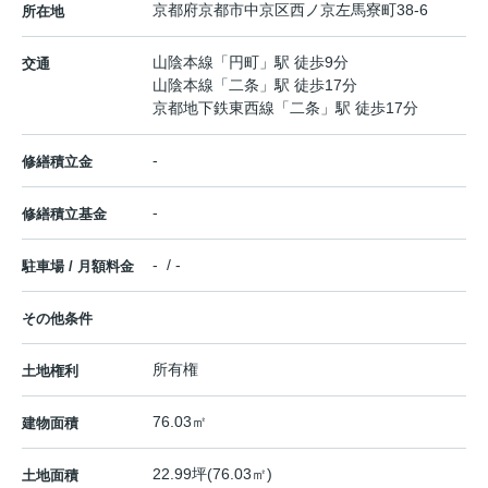
京都府
京都市中京区
西ノ京左馬寮町
38-6
所在地
山陰本線
「
円町
」駅 徒歩9分
交通
山陰本線
「
二条
」駅 徒歩17分
京都地下鉄東西線
「
二条
」駅 徒歩17分
-
修繕積立金
-
修繕積立基金
- / -
駐車場 / 月額料金
その他条件
所有権
土地権利
76.03㎡
建物面積
22.99坪(76.03㎡)
土地面積