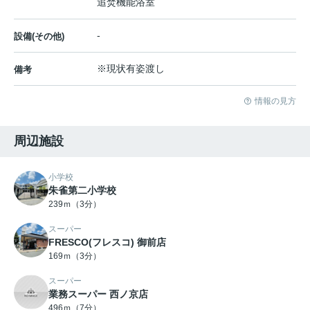
追焚機能浴室
-
設備(その他)
※現状有姿渡し
備考
情報の見方
周辺施設
小学校
朱雀第二小学校
239ｍ（3分）
スーパー
FRESCO(フレスコ) 御前店
169ｍ（3分）
スーパー
業務スーパー 西ノ京店
496ｍ（7分）