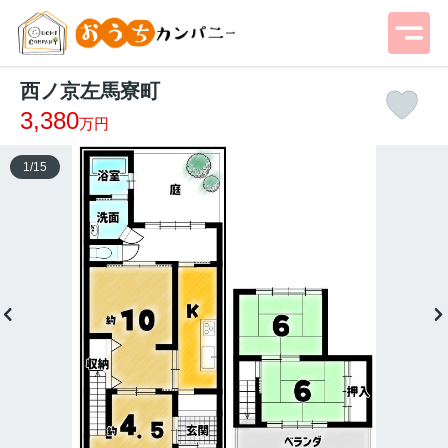
西ノ京左馬寮町
3,380
万円
1
/
15