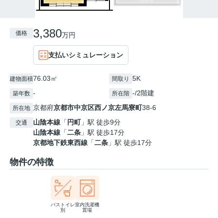
3,380
価格
万円
支払いシミュレーション
76.03㎡
5K
建物面積
間取り
-
-/2階建
築年数
所在階
京都府
京都市中京区
西ノ京左馬寮町
38-6
所在地
山陰本線
「
円町
」駅 徒歩9分
交通
山陰本線
「
二条
」駅 徒歩17分
京都地下鉄東西線
「
二条
」駅 徒歩17分
物件の特徴
バストイレ
室内洗濯機
別
置場