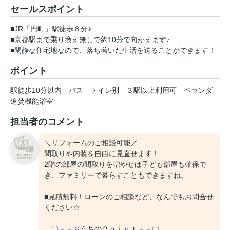
セールスポイント
■JR「円町」駅徒歩８分♪
■京都駅まで乗り換え無しで約10分で向かえます♪
■閑静な住宅地なので、落ち着いた生活を送ることができます！
ポイント
駅徒歩10分以内
バス
トイレ別
３駅以上利用可
ベランダ
追焚機能浴室
担当者のコメント
＼リフォームのご相談可能／
間取りや内装を自由に見直せます！
2階の部屋の間取りを増やせば子ども部屋も確保で
き、ファミリーで暮らすこともできますね。
■見積無料！ローンのご相談など、なんでもお問合せ
ください☆
〇－－おうちのＰｏｉｎｔ－－〇