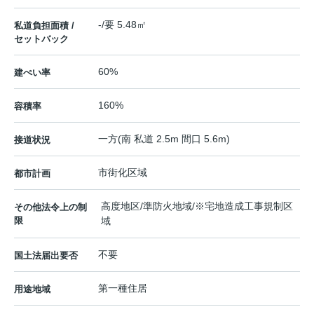
-/要 5.48㎡
私道負担面積 /
セットバック
60%
建ぺい率
160%
容積率
一方(南 私道 2.5m 間口 5.6m)
接道状況
市街化区域
都市計画
高度地区/準防火地域/※宅地造成工事規制区
その他法令上の制
限
域
不要
国土法届出要否
第一種住居
用途地域