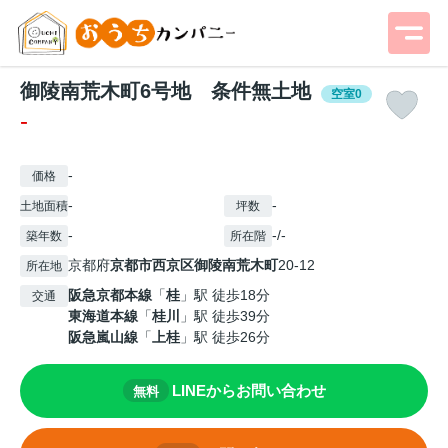
御陵南荒木町6号地 条件無土地
空室0
-
-
価格
-
-
土地面積
坪数
-
-/-
築年数
所在階
京都府
京都市西京区
御陵南荒木町
20-12
所在地
阪急京都本線
「
桂
」駅 徒歩18分
交通
東海道本線
「
桂川
」駅 徒歩39分
阪急嵐山線
「
上桂
」駅 徒歩26分
LINEからお問い合わせ
無料