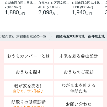
京都市西京区山田北山田町
京都市右京区西京極中沢町
京都市西京区大枝北沓掛町５丁目
- (107.46㎡)
4LDK (77.88㎡)
3LDK (90.34㎡)
2
1,880
2,098
1,940
万円
万円
万円
地(売買)】京都市西京区の一覧
御陵南荒木町6号地 条件無土地