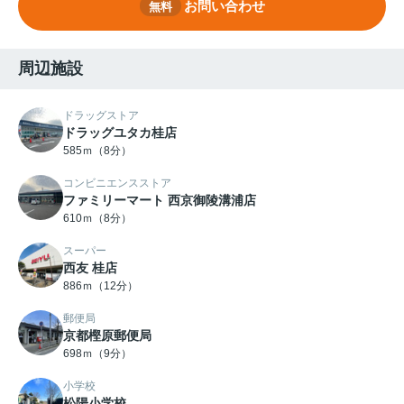
お問い合わせ
無料
周辺施設
ドラッグストア
ドラッグユタカ桂店
585ｍ（8分）
コンビニエンスストア
ファミリーマート 西京御陵溝浦店
610ｍ（8分）
スーパー
西友 桂店
886ｍ（12分）
郵便局
京都樫原郵便局
698ｍ（9分）
小学校
松陽小学校