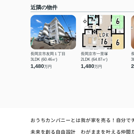
近隣の物件
長岡京市友岡１丁目
長岡京市一里塚
3LDK (60.46㎡)
2LDK (64.87㎡)
3
1,480
1,480
2
万円
万円
おうちカンパニーとは
我が家を売る！自分で
未来を創る自由設計
わがままを叶える仲間