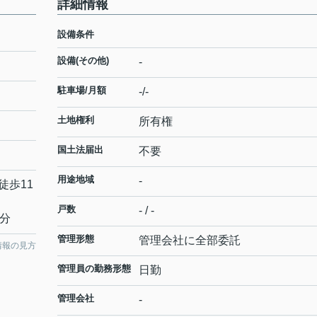
詳細情報
設備条件
設備(その他)
-
駐車場/月額
-/-
土地権利
所有権
国土法届出
不要
用途地域
-
徒歩11
戸数
- / -
5分
管理形態
管理会社に全部委託
情報の見方
管理員の勤務形態
日勤
管理会社
-