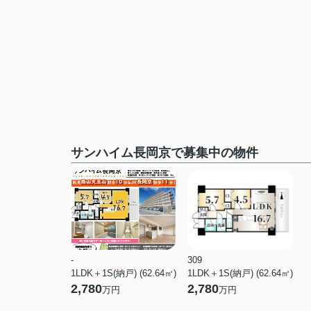
サンハイム長岡京で募集中の物件
-
309
1LDK＋1S(納戸) (62.64㎡)
1LDK＋1S(納戸) (62.64㎡)
2,780
2,780
万円
万円