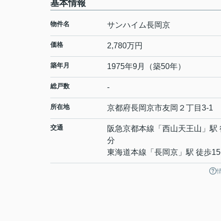
基本情報
物件名
サンハイム長岡京
価格
2,780万円
築年月
1975年9月（築50年）
総戸数
-
所在地
京都府
長岡京市
友岡
２丁目3-1
交通
阪急京都本線
「
西山天王山
」駅 
分
東海道本線
「
長岡京
」駅 徒歩1