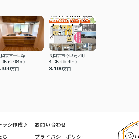
長岡京市一里塚
長岡京市今里更ノ町
LDK (69.04㎡)
4LDK (85.78㎡)
,390
3,190
万円
万円
チラシ作成♪
お問い合わせ
たち
プライバシーポリシー