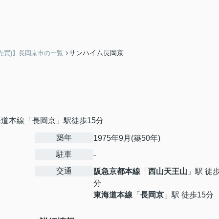
サンハイム長岡京
売買)】長岡京市の一覧
海道本線「長岡京」駅徒歩15分
築年
1975年9月(築50年)
駐車
-
交通
阪急京都本線
「
西山天王山
」駅 徒歩
分
東海道本線
「
長岡京
」駅 徒歩15分