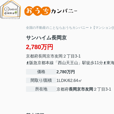
全国の不動産のことならおうちカンパニー
【マンション(
サンハイム長岡京
2,780万円
京都府
長岡京市
友岡
２丁目3-1
阪急京都本線「西山天王山」駅徒歩11分
東
価格
2,780万円
間取り/面積
1LDK/62.64㎡
所在地
京都府
長岡京市
友岡
２丁目3-1