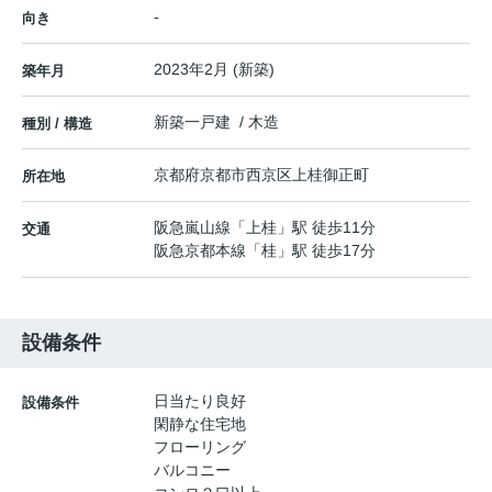
-
向き
2023年2月 (新築)
築年月
新築一戸建 / 木造
種別 / 構造
京都府
京都市西京区
上桂御正町
所在地
阪急嵐山線
「
上桂
」駅 徒歩11分
交通
阪急京都本線
「
桂
」駅 徒歩17分
設備条件
日当たり良好
設備条件
閑静な住宅地
フローリング
バルコニー