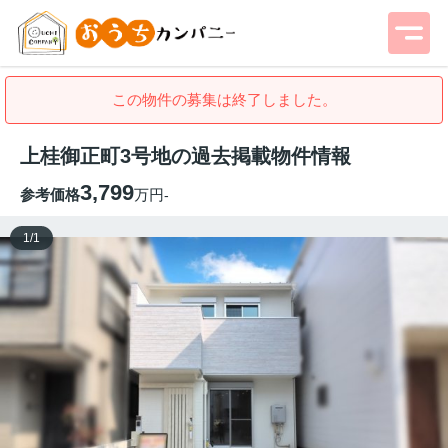
この物件の募集は終了しました。
上桂御正町3号地の過去掲載物件情報
3,799
参考価格
万円
-
1
/
1