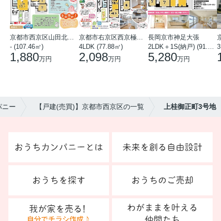
京都市西京区山田北山田町
京都市右京区西京極中沢町
長岡京市神足大張
- (107.46㎡)
4LDK (77.88㎡)
2LDK＋1S(納戸) (91.78㎡)
3
1,880
2,098
5,280
万円
万円
万円
パニー
【戸建(売買)】京都市西京区の一覧
上桂御正町3号地