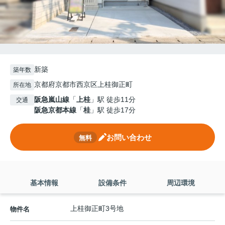
新築
築年数
京都府京都市西京区上桂御正町
所在地
阪急嵐山線
「
上桂
」駅 徒歩11分
交通
阪急京都本線
「
桂
」駅 徒歩17分
お問い合わせ
無料
基本情報
設備条件
周辺環境
上桂御正町3号地
物件名