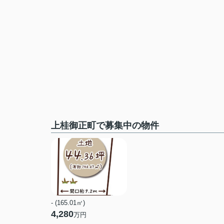
上桂御正町で募集中の物件
- (165.01㎡)
4,280
万円