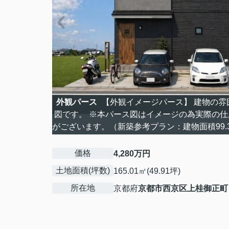
外観パース
【外観イメージパース】 建物の雰
図です。 ※本パース図はイメージの為実際の
がございます。（新築参考プラン：建物面積99.3
価格
4,280万円
土地面積(坪数)
165.01㎡(49.91坪)
所在地
京都府
京都市西京区
上桂御正町