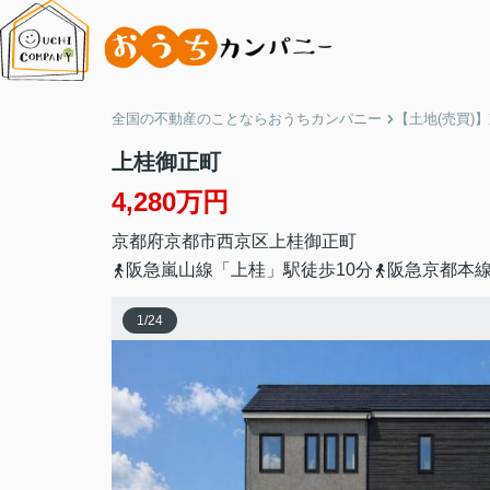
全国の不動産のことならおうちカンパニー
【土地(売買)
上桂御正町
4,280万円
京都府
京都市西京区
上桂御正町
阪急嵐山線「上桂」駅徒歩10分
阪急京都本線
1
/
24