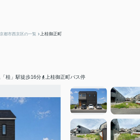
上桂御正町
】京都市西京区の一覧
「桂」駅徒歩16分
上桂御正町バス停