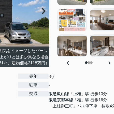
囲気をイメージしたパース
仕上がりとは多少異なる場合
1㎡、建物価格2118万円）
築年
-(-)
駐車
-
交通
阪急嵐山線
「
上桂
」駅 徒歩10分
阪急京都本線
「
桂
」駅 徒歩16分
「上桂御正町」バス停下車 徒歩4