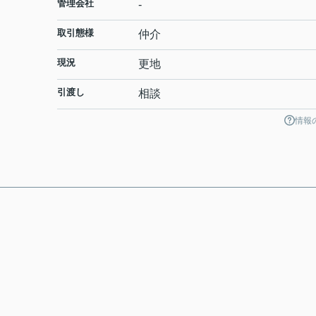
管理会社
-
取引態様
仲介
現況
更地
引渡し
相談
情報