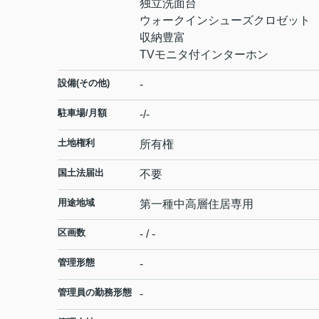
独立洗面台
ウォークインシューズクロゼット
収納豊富
TVモニタ付インターホン
設備(その他)
-
駐車場/月額
-/-
土地権利
所有権
国土法届出
不要
用途地域
第一種中高層住居専用
区画数
- / -
管理形態
-
管理員の勤務形態
-