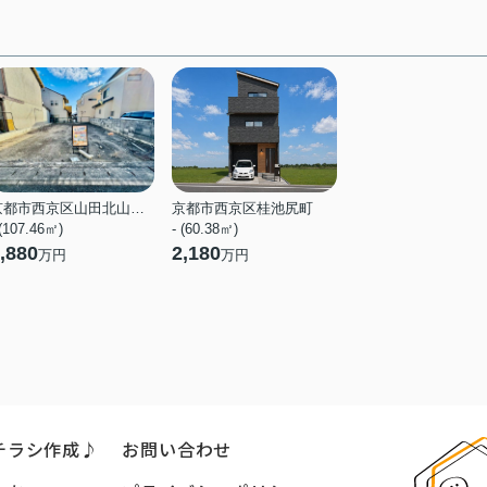
京都市西京区山田北山田町
京都市西京区桂池尻町
 (107.46㎡)
- (60.38㎡)
,880
2,180
万円
万円
チラシ作成♪
お問い合わせ