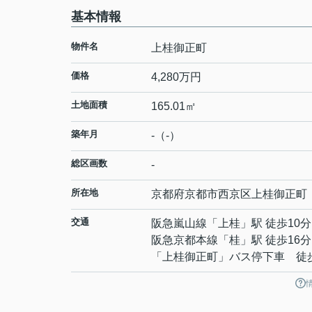
基本情報
物件名
上桂御正町
価格
4,280万円
土地面積
165.01㎡
築年月
-（-）
総区画数
-
所在地
京都府
京都市西京区
上桂御正町
交通
阪急嵐山線
「
上桂
」駅 徒歩10分
阪急京都本線
「
桂
」駅 徒歩16分
「上桂御正町」バス停下車 徒