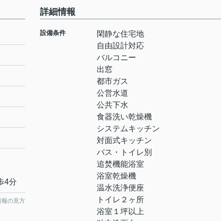
詳細情報
設備条件
閑静な住宅地
自由設計対応
バルコニー
出窓
都市ガス
公営水道
公共下水
食器洗い乾燥機
システムキッチン
対面式キッチン
バス・トイレ別
追焚機能浴室
浴室乾燥機
歩4分
温水洗浄便座
トイレ２ヶ所
情報の見方
浴室１坪以上