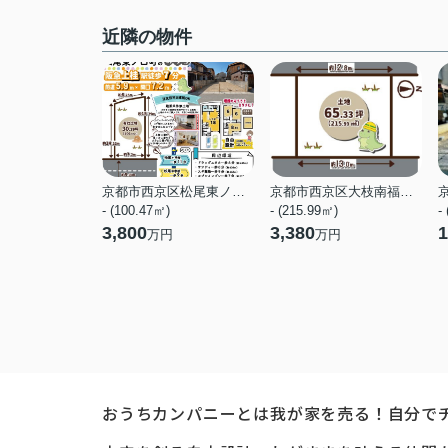
近隣の物件
京都市西京区松尾東ノ口町
京都市西京区大枝南福西町２丁目
- (100.47㎡)
- (215.99㎡)
-
3,800
3,380
1
万円
万円
おうちカンパニーとは
我が家を売る！自分で