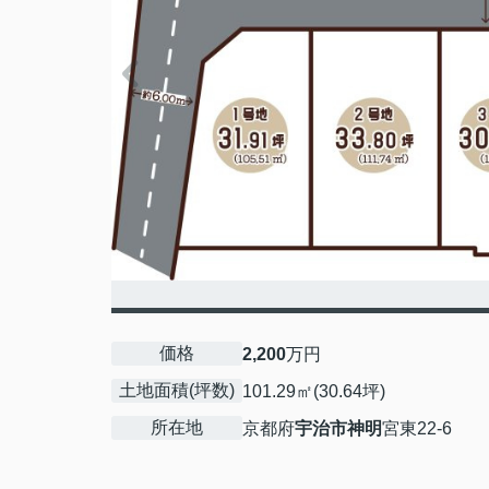
価格
2,200
万円
土地面積(坪数)
101.29㎡(30.64坪)
所在地
京都府
宇治市
神明
宮東22-6