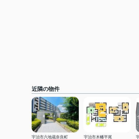
近隣の物件
宇治市六地蔵奈良町
宇治市木幡平尾