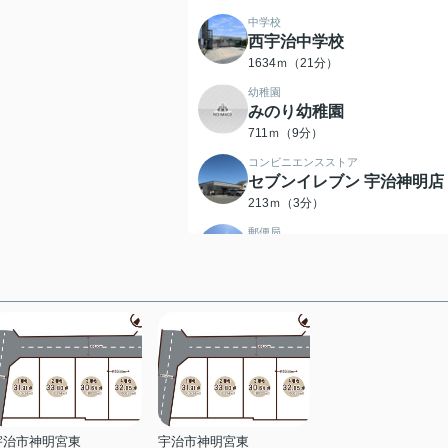
中学校
西宇治中学校
1634ｍ（21分）
幼稚園
みのり幼稚園
711ｍ（9分）
コンビニエンスストア
セブンイレブン 宇治神明店
213ｍ（3分）
郵便局
宇治神明宮郵便局
199ｍ（3分）
ドラッグストア
キリン堂 宇治広野店
526ｍ（7分）
スーパー
スーパーマーケットいけも
275ｍ（4分）
宇治市神明宮東
宇治市神明宮東
銀行