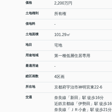
価格
2,200
万円
土地権利
所有権
借地料
-
土地面積
101.29㎡
地目
宅地
用途地域
第一種低層住居専用
最適用途
-
総区画数
4区画
所在地
京都府
宇治市
神明
宮東22-6
交通
奈良線
「
新田
」駅 徒歩16分
近鉄京都線
「
伊勢田
」駅 徒歩1
奈良線
「
ＪＲ小倉
」駅 徒歩21分