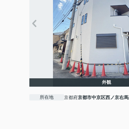
外観
所在地
京都府
京都市中京区
西ノ京右馬