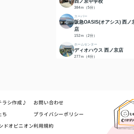
西ノ京中学校
384ｍ（5分）
スーパー
阪急OASIS(オアシス) 西ノ
店
152ｍ（2分）
ホームセンター
ディオハウス 西ノ京店
277ｍ（4分）
チラシ作成♪
お問い合わせ
たち
プライバシーポリシー
ンドオピニオン
利用規約