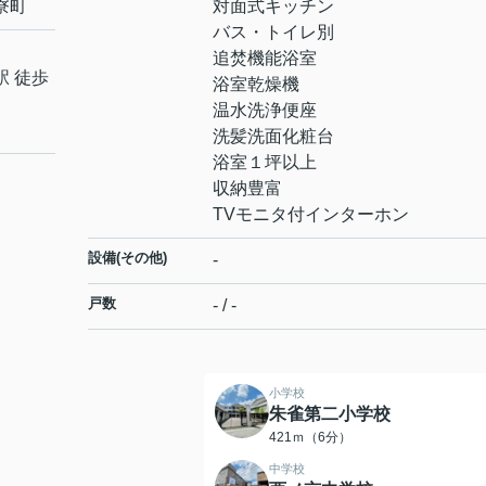
寮町
対面式キッチン
バス・トイレ別
追焚機能浴室
駅 徒歩
浴室乾燥機
温水洗浄便座
洗髪洗面化粧台
浴室１坪以上
収納豊富
TVモニタ付インターホン
設備(その他)
-
戸数
- / -
小学校
朱雀第二小学校
421ｍ（6分）
中学校