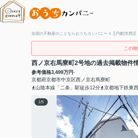
全国の不動産のことならおうちカンパニー
【戸建(売買)
この物
西ノ京右馬寮町2号地の過去掲載物件
参考価格
3,499
万円
-
京都府
京都市中京区
西ノ京右馬寮町
山陰本線「二条」駅徒歩12分
京都地下鉄東西
1
/
5