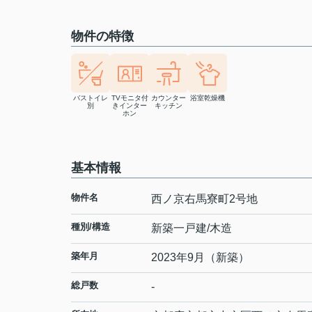
物件の特徴
バストイレ
TVモニタ付
カウンター
浴室乾燥機
別
きインター
キッチン
ホン
基本情報
物件名
西ノ京右馬寮町2号地
種別/構造
新築一戸建/木造
築年月
2023年9月（新築）
総戸数
-