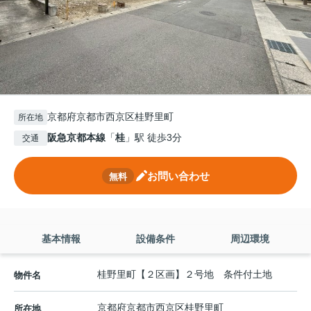
京都府京都市西京区桂野里町
所在地
阪急京都本線
「
桂
」駅 徒歩3分
交通
お問い合わせ
無料
基本情報
設備条件
周辺環境
桂野里町【２区画】２号地 条件付土地
物件名
京都府
京都市西京区
桂野里町
所在地