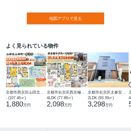
地図アプリで見る
よく見られている物件
京都市西京区山田北山田町
京都市右京区西京極中沢町
京都市右京区太秦安井藤ノ木町
- (107.46㎡)
4LDK (77.88㎡)
2LDK (93.39㎡)
4
1,880
2,098
3,298
万円
万円
万円