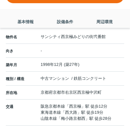
基本情報
設備条件
周辺環境
サンシティ西京極みどりの街弐番館
物件名
-
向き
1998年12月 (築27年)
築年月
中古マンション / 鉄筋コンクリート
種別 / 構造
京都府
京都市右京区
西京極中沢町
所在地
阪急京都本線
「
西京極
」駅 徒歩12分
交通
東海道本線
「
西大路
」駅 徒歩19分
山陰本線
「
梅小路京都西
」駅 徒歩28分