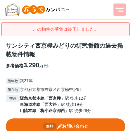
この物件の募集は終了しました。
サンシティ西京極みどりの街弐番館の過去掲
載物件情報
3,290
参考価格
万円
-
築27年
築年数
京都府京都市右京区西京極中沢町
所在地
阪急京都本線
「
西京極
」駅 徒歩12分
交通
東海道本線
「
西大路
」駅 徒歩19分
山陰本線
「
梅小路京都西
」駅 徒歩28分
お問い合わせ
無料