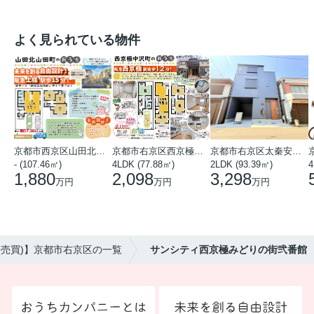
よく見られている物件
京都市西京区山田北山田町
京都市右京区西京極中沢町
京都市右京区太秦安井藤ノ木町
- (107.46㎡)
4LDK (77.88㎡)
2LDK (93.39㎡)
4
1,880
2,098
3,298
万円
万円
万円
(売買)】京都市右京区の一覧
サンシティ西京極みどりの街弐番館