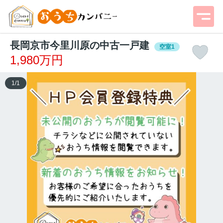
長岡京市今里川原の中古一戸建
空室1
1,980万円
1
/
1