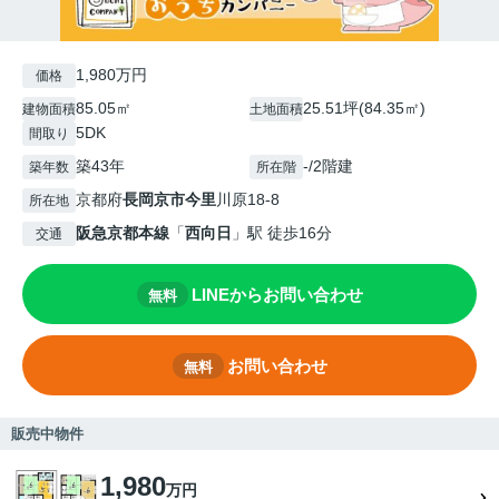
1,980万円
価格
85.05㎡
25.51坪(84.35㎡)
建物面積
土地面積
5DK
間取り
築43年
-/2階建
築年数
所在階
京都府
長岡京市
今里
川原18-8
所在地
阪急京都本線
「
西向日
」駅 徒歩16分
交通
LINEからお問い合わせ
無料
お問い合わせ
無料
販売中物件
1,980
万円