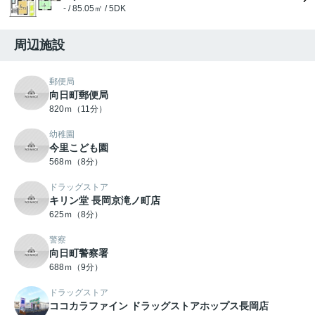
- / 85.05㎡ / 5DK
周辺施設
郵便局
向日町郵便局
820ｍ（11分）
幼稚園
今里こども園
568ｍ（8分）
ドラッグストア
キリン堂 長岡京滝ノ町店
625ｍ（8分）
警察
向日町警察署
688ｍ（9分）
ドラッグストア
ココカラファイン ドラッグストアホップス長岡店