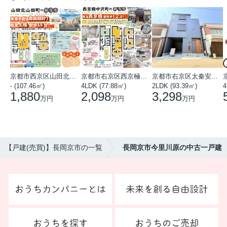
京都市西京区山田北山田町
京都市右京区西京極中沢町
京都市右京区太秦安井藤ノ木町
- (107.46㎡)
4LDK (77.88㎡)
2LDK (93.39㎡)
4
1,880
2,098
3,298
万円
万円
万円
【戸建(売買)】長岡京市の一覧
長岡京市今里川原の中古一戸建