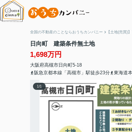
全国の不動産のことならおうちカンパニー
【土地(売買)
日向町 建築条件無土地
1,698万円
大阪府
高槻市
日向町
5-18
阪急京都本線「高槻市」駅徒歩23分
東海道本
1
/
1