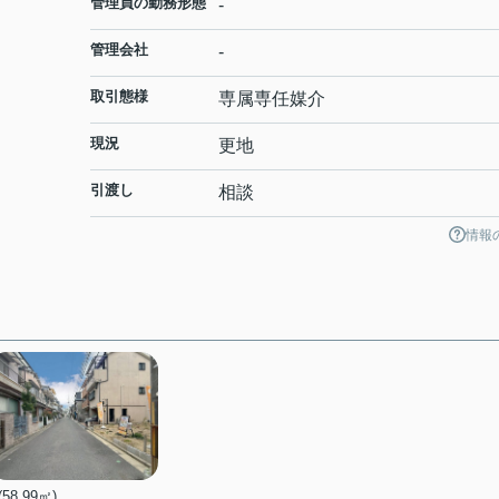
管理員の勤務形態
-
管理会社
-
取引態様
専属専任媒介
現況
更地
引渡し
相談
情報
 (58.99㎡)