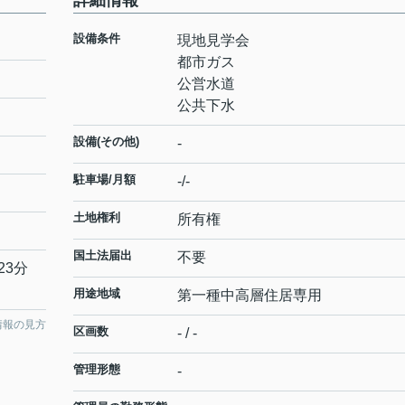
詳細情報
設備条件
現地見学会
都市ガス
公営水道
公共下水
設備(その他)
-
駐車場/月額
-/-
土地権利
所有権
国土法届出
不要
23分
用途地域
第一種中高層住居専用
情報の見方
区画数
- / -
管理形態
-