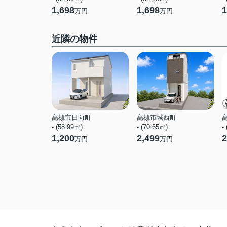
1,698
1,698
1
万円
万円
近隣の物件
高槻市日向町
高槻市城西町
- (58.99㎡)
- (70.65㎡)
-
1,200
2,499
2
万円
万円