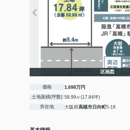
区画図
価格
1,698万円
土地面積(坪数)
58.99㎡(17.84坪)
所在地
大阪府
高槻市
日向町
5-18