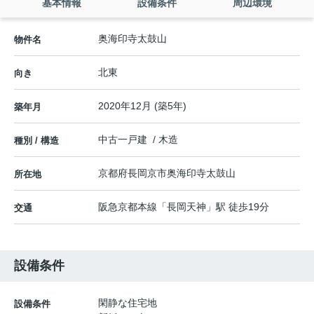
基本情報
設備条件
周辺環境
奥海印寺太鼓山
物件名
北東
向き
2020年12月 (築5年)
築年月
中古一戸建 / 木造
種別 / 構造
京都府
長岡京市
奥海印寺
太鼓山
所在地
阪急京都本線
「
長岡天神
」駅 徒歩19分
交通
設備条件
閑静な住宅地
設備条件