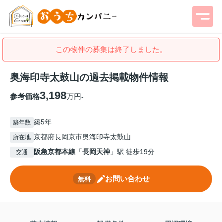
この物件の募集は終了しました。
奥海印寺太鼓山の過去掲載物件情報
3,198
参考価格
万円
-
築5年
築年数
京都府長岡京市奥海印寺太鼓山
所在地
阪急京都本線
「
長岡天神
」駅 徒歩19分
交通
お問い合わせ
無料