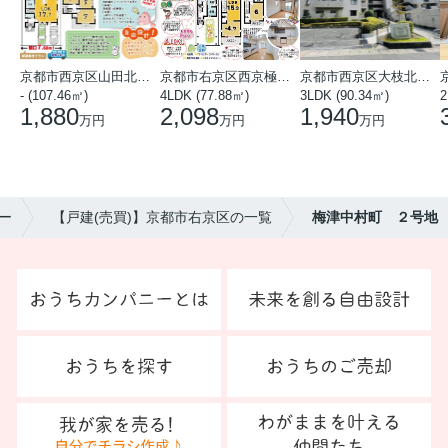
京都市西京区山田北山田町
京都市右京区西京極中沢町
京都市西京区大枝北沓掛町５丁目
- (107.46㎡)
4LDK (77.88㎡)
3LDK (90.34㎡)
2
1,880
2,098
1,940
万円
万円
万円
ー
【戸建(売買)】京都市右京区の一覧
梅津中村町 ２号地