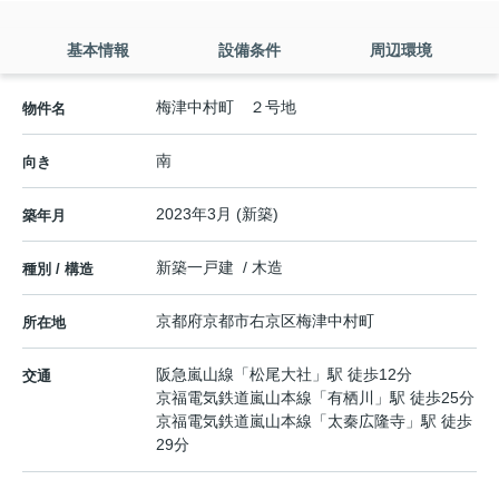
基本情報
設備条件
周辺環境
梅津中村町 ２号地
物件名
南
向き
2023年3月 (新築)
築年月
新築一戸建 / 木造
種別 / 構造
京都府
京都市右京区
梅津中村町
所在地
阪急嵐山線
「
松尾大社
」駅 徒歩12分
交通
京福電気鉄道嵐山本線
「
有栖川
」駅 徒歩25分
京福電気鉄道嵐山本線
「
太秦広隆寺
」駅 徒歩
29分