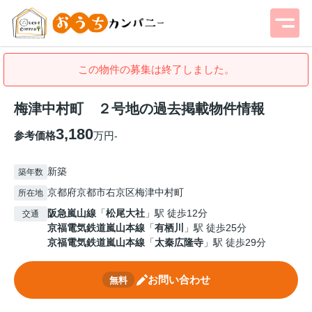
この物件の募集は終了しました。
梅津中村町 ２号地の過去掲載物件情報
3,180
参考価格
万円
-
新築
築年数
京都府京都市右京区梅津中村町
所在地
阪急嵐山線
「
松尾大社
」駅 徒歩12分
交通
京福電気鉄道嵐山本線
「
有栖川
」駅 徒歩25分
京福電気鉄道嵐山本線
「
太秦広隆寺
」駅 徒歩29分
お問い合わせ
無料