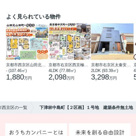
よく見られている物件
京都市西京区山田北山田町
京都市右京区西京極中沢町
京都市右京区太秦安井藤ノ木町
- (107.46㎡)
4LDK (77.88㎡)
2LDK (93.39㎡)
4
1,880
2,098
3,298
万円
万円
万円
市西京区の一覧
下津林中島町【２区画】１号地 建築条件無土地