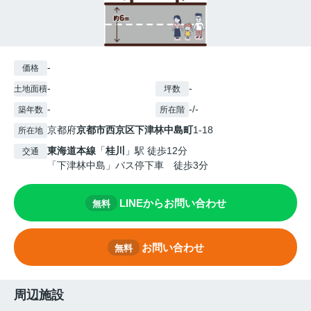
-
価格
-
-
土地面積
坪数
-
-/-
築年数
所在階
京都府
京都市西京区
下津林中島町
1-18
所在地
東海道本線
「
桂川
」駅 徒歩12分
交通
「下津林中島」バス停下車 徒歩3分
LINEからお問い合わせ
無料
お問い合わせ
無料
周辺施設