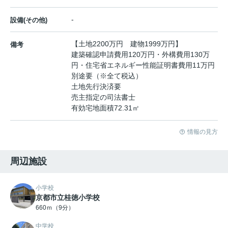
-
設備(その他)
【土地2200万円 建物1999万円】
備考
建築確認申請費用120万円・外構費用130万
円・住宅省エネルギー性能証明書費用11万円
別途要（※全て税込）
土地先行決済要
売主指定の司法書士
有効宅地面積72.31㎡
情報の見方
周辺施設
小学校
京都市立桂徳小学校
660ｍ（9分）
中学校