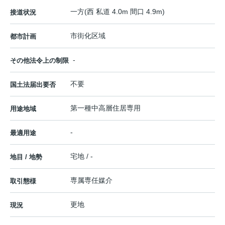
一方(西 私道 4.0m 間口 4.9m)
接道状況
市街化区域
都市計画
-
その他法令上の制限
不要
国土法届出要否
第一種中高層住居専用
用途地域
-
最適用途
宅地 / -
地目 / 地勢
専属専任媒介
取引態様
更地
現況