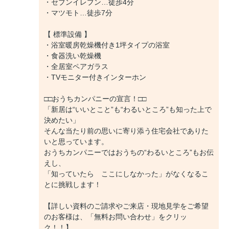
・セブンイレブン…徒歩4分
・マツモト…徒歩7分
【 標準設備 】
・浴室暖房乾燥機付き1坪タイプの浴室
・食器洗い乾燥機
・全居室ペアガラス
・TVモニター付きインターホン
□□おうちカンパニーの宣言！□□
「新居は“いいとこと”も“わるいところ”も知った上で
決めたい」
そんな当たり前の思いに寄り添う住宅会社でありた
いと思っています。
おうちカンパニーではおうちの“わるいところ”もお伝
えし、
「知っていたら ここにしなかった」がなくなるこ
とに挑戦します！
【詳しい資料のご請求やご来店・現地見学をご希望
のお客様は、「無料お問い合わせ」をクリッ
ク！！】