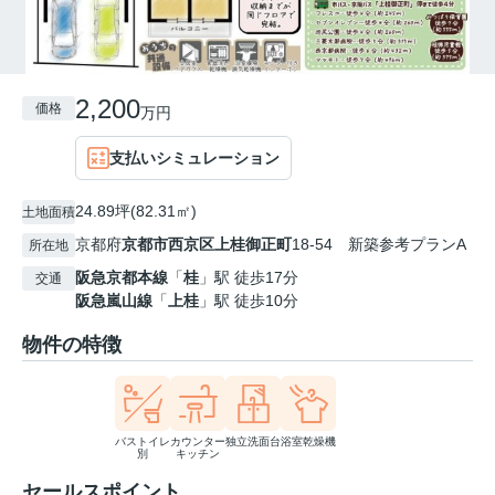
2,200
価格
万円
支払いシミュレーション
24.89坪(82.31㎡)
土地面積
京都府
京都市西京区
上桂御正町
18-54 新築参考プランA
所在地
阪急京都本線
「
桂
」駅 徒歩17分
交通
阪急嵐山線
「
上桂
」駅 徒歩10分
物件の特徴
バストイレ
カウンター
独立洗面台
浴室乾燥機
別
キッチン
セールスポイント