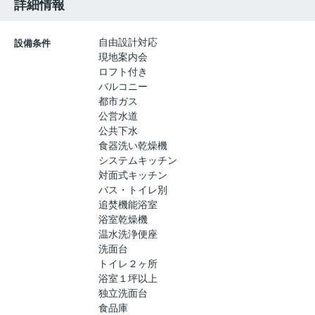
詳細情報
自由設計対応
設備条件
現地案内会
ロフト付き
バルコニー
都市ガス
公営水道
公共下水
食器洗い乾燥機
システムキッチン
対面式キッチン
バス・トイレ別
追焚機能浴室
浴室乾燥機
温水洗浄便座
洗面台
トイレ２ヶ所
浴室１坪以上
独立洗面台
食品庫