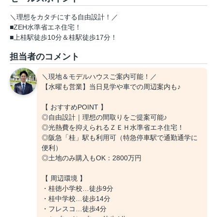
＼理想をカタチにする自由設計！／
■ZEH水準省エネ住宅！
■上桂駅徒歩10分＆桂駅徒歩17分！
担当者のコメント
＼現地＆モデルハウスご案内可能！／
【水曜も営業】当日見学や車での周辺案内も♪
【 おすすめPOINT 】
◎自由設計｜理想の間取りをご提案可能♪
◎光熱費を抑えられるＺＥＨ水準省エネ住宅！
◎阪急「桂」駅も利用可（特急停車駅で通勤通学に
便利）
◎土地のみ購入もOK：2800万円
【 周辺環境 】
・桂徳小学校…徒歩9分
・桂中学校…徒歩14分
・フレスコ…徒歩4分