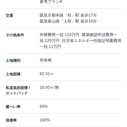
参考プランA
阪急京都本線
「
桂
」駅 徒歩17分
交通
阪急嵐山線
「
上桂
」駅 徒歩10分
外構費用一括:110万円 建築確認申請費用一
その他条件
括:120万円 住宅省エネルギー性能証明書費用
一括:11万円
所有権
土地権利
82.31㎡
土地面積
10.00㎡/無
私道負担面積 /
セットバック
60%
建ぺい率
160%
容積率