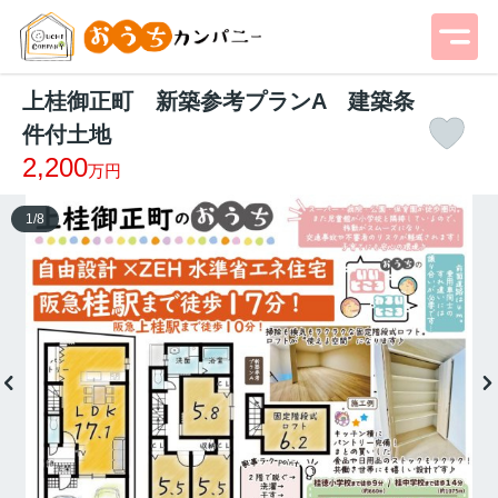
上桂御正町 新築参考プランA 建築条
件付土地
2,200
万円
1
/
8