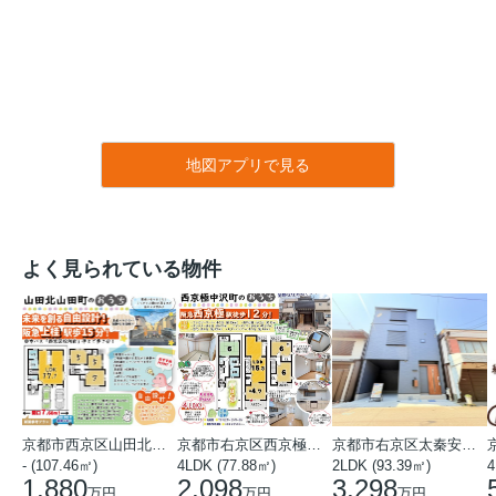
地図アプリで見る
よく見られている物件
京都市西京区山田北山田町
京都市右京区西京極中沢町
京都市右京区太秦安井藤ノ木町
- (107.46㎡)
4LDK (77.88㎡)
2LDK (93.39㎡)
4
1,880
2,098
3,298
万円
万円
万円