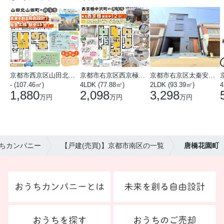
京都市西京区山田北山田町
京都市右京区西京極中沢町
京都市右京区太秦安井藤ノ木町
- (107.46㎡)
4LDK (77.88㎡)
2LDK (93.39㎡)
4
1,880
2,098
3,298
万円
万円
万円
ちカンパニー
【戸建(売買)】京都市南区の一覧
唐橋花園町