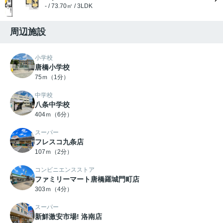
- / 73.70㎡ / 3LDK
周辺施設
小学校
唐橋小学校
75ｍ（1分）
中学校
八条中学校
404ｍ（6分）
スーパー
フレスコ九条店
107ｍ（2分）
コンビニエンスストア
ファミリーマート唐橋羅城門町店
303ｍ（4分）
スーパー
新鮮激安市場! 洛南店