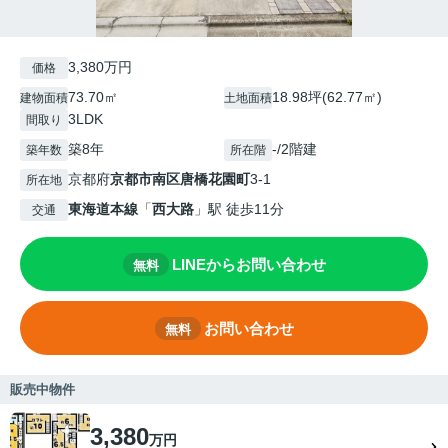
3,380万円
価格
73.70㎡
18.98坪(62.77㎡)
建物面積
土地面積
3LDK
間取り
築8年
-/2階建
築年数
所在階
京都府
京都市南区
唐橋花園町
3-1
所在地
東海道本線
「
西大路
」駅 徒歩11分
交通
LINEからお問い合わせ
無料
お問い合わせ
無料
販売中物件
3,380
万円