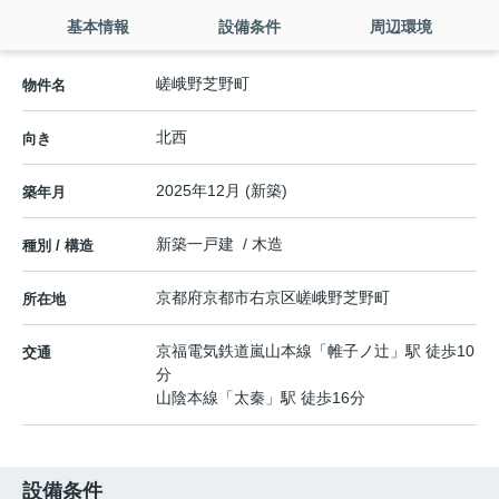
基本情報
設備条件
周辺環境
嵯峨野芝野町
物件名
北西
向き
2025年12月 (新築)
築年月
新築一戸建 / 木造
種別 / 構造
京都府
京都市右京区
嵯峨野芝野町
所在地
京福電気鉄道嵐山本線
「
帷子ノ辻
」駅 徒歩10
交通
分
山陰本線
「
太秦
」駅 徒歩16分
設備条件