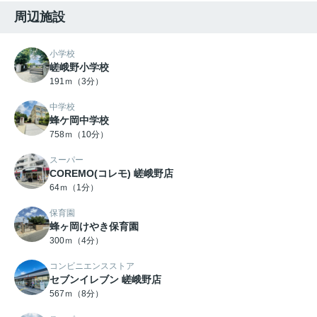
周辺施設
小学校
嵯峨野小学校
191ｍ（3分）
中学校
蜂ケ岡中学校
758ｍ（10分）
スーパー
COREMO(コレモ) 嵯峨野店
64ｍ（1分）
保育園
蜂ヶ岡けやき保育園
300ｍ（4分）
コンビニエンスストア
セブンイレブン 嵯峨野店
567ｍ（8分）