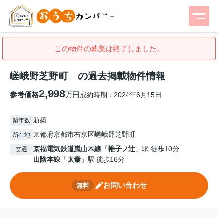
この物件の募集は終了しました。
嵯峨野芝野町 の過去掲載物件情報
2,998
参考価格
万円
成約時期：2024年6月15日
新築
築年数
京都府京都市右京区嵯峨野芝野町
所在地
京福電気鉄道嵐山本線
「
帷子ノ辻
」駅 徒歩10分
交通
山陰本線
「
太秦
」駅 徒歩16分
お問い合わせ
無料