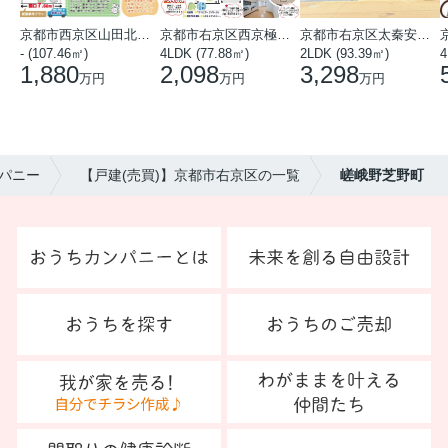
京都市西京区山田北山田町
京都市右京区西京極中沢町
京都市右京区太秦安井藤ノ木町
- (107.46㎡)
4LDK (77.88㎡)
2LDK (93.39㎡)
4
1,880
2,098
3,298
万円
万円
万円
パニー
【戸建(売買)】京都市右京区の一覧
嵯峨野芝野町