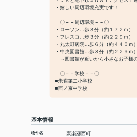
・ＪＲと地下鉄２ＷＡＹアクセス！
・嬉しい周辺環境充実です！
〇－－周辺環境－－〇
・ローソン…歩３分（約１７２ｍ）
・フレスコ…歩３分（約２２９ｍ）
・丸太町病院…歩６分（約４４５ｍ
・中央図書館…歩３分（約２２９ｍ
→図書館が近いから小さなお子様の
〇－－学校－－〇
■朱雀第二小学校
■西ノ京中学校
基本情報
物件名
聚楽廻西町