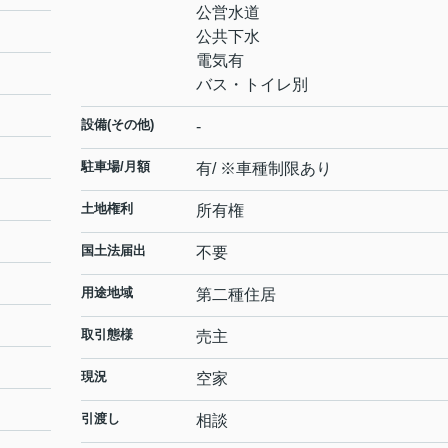
公営水道
公共下水
電気有
バス・トイレ別
設備(その他)
-
駐車場/月額
有/ ※車種制限あり
土地権利
所有権
国土法届出
不要
用途地域
第二種住居
取引態様
売主
現況
空家
引渡し
相談