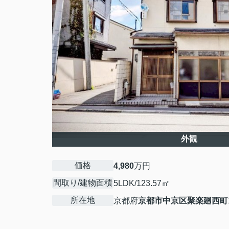
外観
価格
4,980
万円
間取り/建物面積
5LDK/123.57㎡
所在地
京都府
京都市中京区
聚楽廻西町