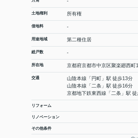
方角
-
土地権利
所有権
借地料
-
用途地域
第二種住居
総戸数
-
所在地
京都府
京都市中京区
聚楽廻西町
交通
山陰本線
「
円町
」駅 徒歩13分
山陰本線
「
二条
」駅 徒歩16分
京都地下鉄東西線
「
二条
」駅 徒
リフォーム
リノベーション
その他条件