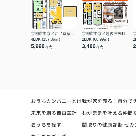
京都市中京区西ノ京藤ノ木町
京都市中京区越後突抜町
4LDK (157.36㎡)
2LDK (68.99㎡)
2
5,998
3,480
2
万円
万円
おうちカンパニーとは
我が家を売る！自分で
未来を創る自由設計
わがままを叶える仲間
おうちを探す
間取りの健康診断 セカ