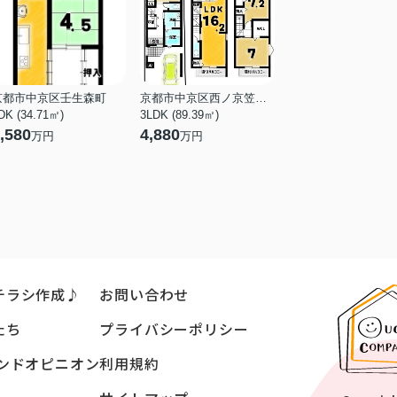
ミニストップ 千本丸太町店
420ｍ（6分）
コンビニエンスストア
ローソン 千本丸太町店
523ｍ（7分）
京都市中京区壬生森町
京都市中京区西ノ京笠殿町
DK (34.71㎡)
3LDK (89.39㎡)
外科
,580
4,880
万円
万円
洛和会丸太町病院
227ｍ（3分）
銀行
京都中央信用金庫千丸支店
280ｍ（4分）
郵便局
京都聚楽郵便局
663ｍ（9分）
チラシ作成♪
お問い合わせ
カルチャースクール
星の子スイミングスクール
たち
プライバシーポリシー
1206ｍ（16分）
ンドオピニオン
利用規約
公園
星池公園