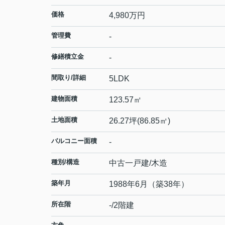
価格
4,980
万円
管理費
-
修繕積立金
-
間取り/詳細
5LDK
建物面積
123.57㎡
土地面積
26.27坪(86.85㎡)
バルコニー面積
-
種別/構造
中古一戸建/木造
築年月
1988年6月（築38年）
所在階
-/2階建