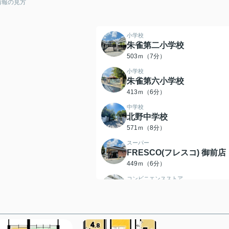
情報の見方
小学校
朱雀第二小学校
503ｍ（7分）
小学校
朱雀第六小学校
413ｍ（6分）
中学校
北野中学校
571ｍ（8分）
スーパー
FRESCO(フレスコ) 御前店
449ｍ（6分）
コンビニエンスストア
ローソンストア100 LS京都
千本丸太町店
336ｍ（5分）
コンビニエンスストア