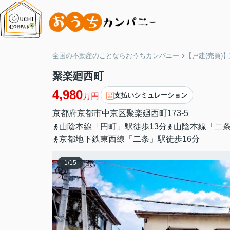
全国の不動産のことならおうちカンパニー
【戸建(売買)
聚楽廻西町
4,980
支払いシミュレーション
万円
京都府
京都市中京区
聚楽廻西町
173-5
山陰本線「円町」駅徒歩13分
山陰本線「二条
京都地下鉄東西線「二条」駅徒歩16分
1
/
15