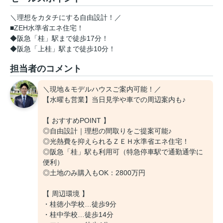
＼理想をカタチにする自由設計！／
■ZEH水準省エネ住宅！
◆阪急「桂」駅まで徒歩17分！
◆阪急「上桂」駅まで徒歩10分！
担当者のコメント
＼現地＆モデルハウスご案内可能！／
【水曜も営業】当日見学や車での周辺案内も♪
【 おすすめPOINT 】
◎自由設計｜理想の間取りをご提案可能♪
◎光熱費を抑えられるＺＥＨ水準省エネ住宅！
◎阪急「桂」駅も利用可（特急停車駅で通勤通学に
便利）
◎土地のみ購入もOK：2800万円
【 周辺環境 】
・桂徳小学校…徒歩9分
・桂中学校…徒歩14分