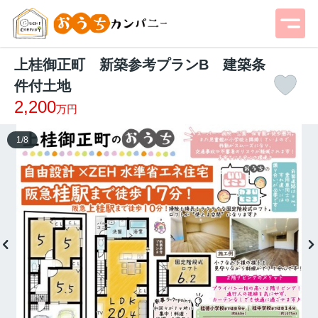
上桂御正町 新築参考プランB 建築条
件付土地
2,200
万円
1
/
8