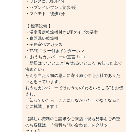
・フレスコ…徒歩4分
・セブンイレブン…徒歩4分
・マツモト…徒歩7分
【 標準設備 】
・浴室暖房乾燥機付き1坪タイプの浴室
・食器洗い乾燥機
・全居室ペアガラス
・TVモニター付きインターホン
□□おうちカンパニーの宣言！□□
「新居は“いいとこと”も“わるいところ”も知った上で
決めたい」
そんな当たり前の思いに寄り添う住宅会社でありた
いと思っています。
おうちカンパニーではおうちの“わるいところ”もお伝
えし、
「知っていたら ここにしなかった」がなくなるこ
とに挑戦します！
【詳しい資料のご請求やご来店・現地見学をご希望
のお客様は、「無料お問い合わせ」をクリッ
ク！！】