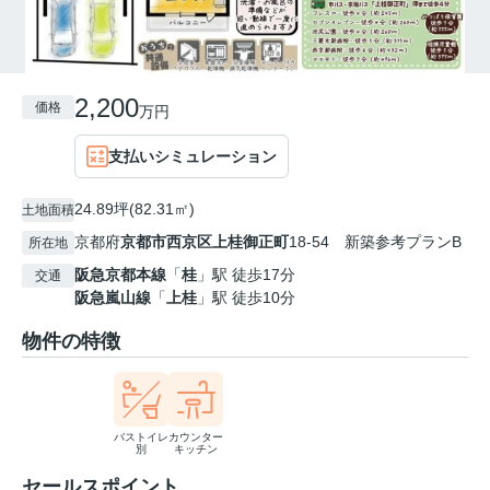
2,200
価格
万円
支払いシミュレーション
24.89坪(82.31㎡)
土地面積
京都府
京都市西京区
上桂御正町
18-54 新築参考プランB
所在地
阪急京都本線
「
桂
」駅 徒歩17分
交通
阪急嵐山線
「
上桂
」駅 徒歩10分
物件の特徴
バストイレ
カウンター
別
キッチン
セールスポイント