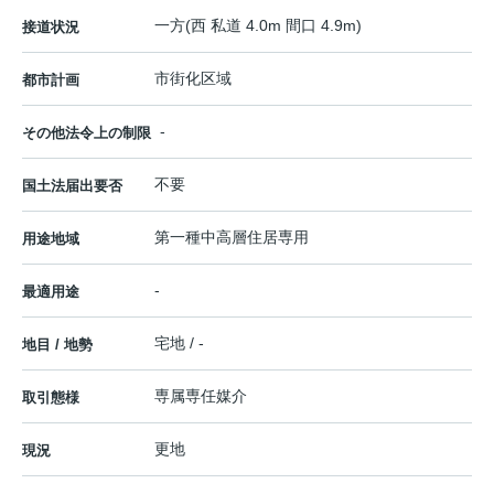
一方(西 私道 4.0m 間口 4.9m)
接道状況
市街化区域
都市計画
-
その他法令上の制限
不要
国土法届出要否
第一種中高層住居専用
用途地域
-
最適用途
宅地 / -
地目 / 地勢
専属専任媒介
取引態様
更地
現況