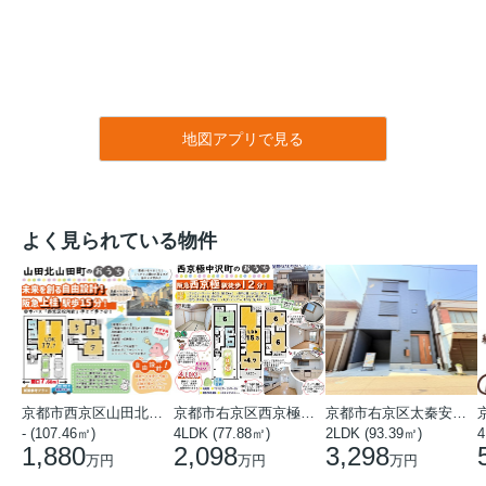
地図アプリで見る
よく見られている物件
京都市西京区山田北山田町
京都市右京区西京極中沢町
京都市右京区太秦安井藤ノ木町
- (107.46㎡)
4LDK (77.88㎡)
2LDK (93.39㎡)
4
1,880
2,098
3,298
万円
万円
万円