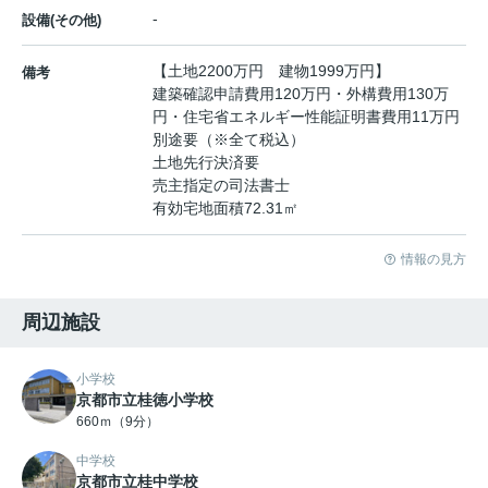
-
設備(その他)
【土地2200万円 建物1999万円】
備考
建築確認申請費用120万円・外構費用130万
円・住宅省エネルギー性能証明書費用11万円
別途要（※全て税込）
土地先行決済要
売主指定の司法書士
有効宅地面積72.31㎡
情報の見方
周辺施設
小学校
京都市立桂徳小学校
660ｍ（9分）
中学校
京都市立桂中学校