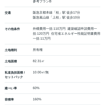
参考プランB
阪急京都本線
「
桂
」駅 徒歩17分
交通
阪急嵐山線
「
上桂
」駅 徒歩10分
外構費用一括:110万円 建築確認申請費用一
その他条件
括:120万円 住宅省エネルギー性能証明書費用
一括:11万円
所有権
土地権利
82.31㎡
土地面積
10.00㎡/無
私道負担面積 /
セットバック
60%
建ぺい率
160%
容積率