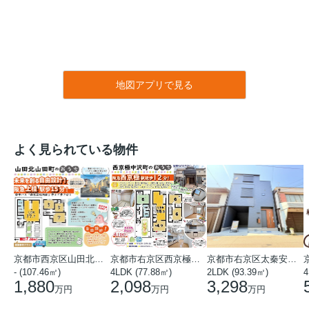
地図アプリで見る
よく見られている物件
京都市西京区山田北山田町
京都市右京区西京極中沢町
京都市右京区太秦安井藤ノ木町
- (107.46㎡)
4LDK (77.88㎡)
2LDK (93.39㎡)
4
1,880
2,098
3,298
万円
万円
万円