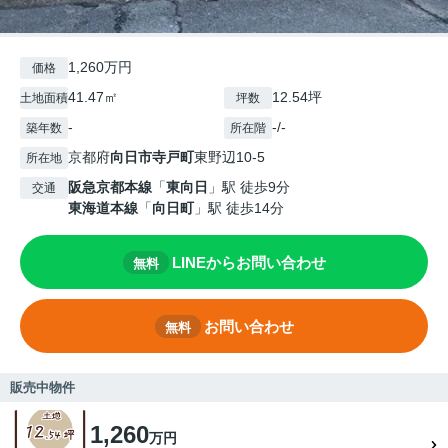
1,260万円
価格
41.47㎡
12.54坪
土地面積
坪数
-
-/-
築年数
所在階
京都府
向日市
寺戸町
東野辺10-5
所在地
阪急京都本線
「
東向日
」駅 徒歩9分
交通
東海道本線
「
向日町
」駅 徒歩14分
LINEからお問い合わせ
無料
お問い合わせ
無料
販売中物件
1,260
万円