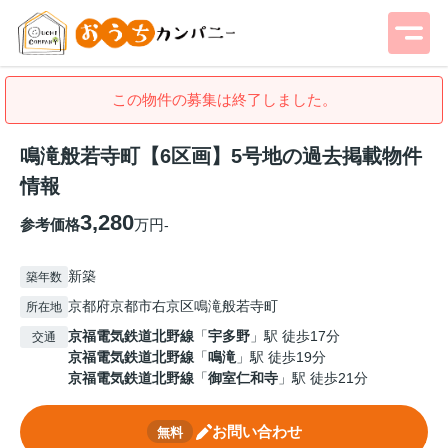
この物件の募集は終了しました。
鳴滝般若寺町【6区画】5号地の過去掲載物件
情報
3,280
参考価格
万円
-
新築
築年数
京都府京都市右京区鳴滝般若寺町
所在地
京福電気鉄道北野線
「
宇多野
」駅 徒歩17分
交通
京福電気鉄道北野線
「
鳴滝
」駅 徒歩19分
京福電気鉄道北野線
「
御室仁和寺
」駅 徒歩21分
お問い合わせ
無料