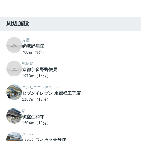
周辺施設
介護
嵯峨野病院
700ｍ（9分）
郵便局
京都宇多野郵便局
1073ｍ（14分）
コンビニエンスストア
セブンイレブン 京都福王子店
1287ｍ（17分）
駅
御室仁和寺
1504ｍ（19分）
スーパー
いかりライクス常盤店