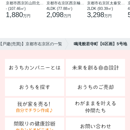
京都市西京区山田北山田町
京都市右京区西京極中沢町
京都市右京区太秦安井藤ノ木町
- (107.46㎡)
4LDK (77.88㎡)
2LDK (93.39㎡)
4
1,880
2,098
3,298
万円
万円
万円
【戸建(売買)】京都市右京区の一覧
鳴滝般若寺町【6区画】5号地