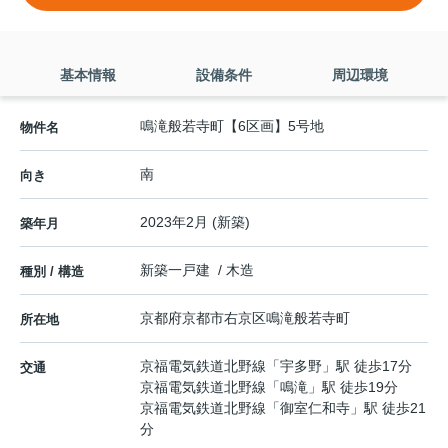
基本情報
設備条件
周辺環境
鳴滝般若寺町【6区画】5号地
物件名
南
向き
2023年2月 (新築)
築年月
新築一戸建 / 木造
種別 / 構造
京都府
京都市右京区
鳴滝般若寺町
所在地
京福電気鉄道北野線
「
宇多野
」駅 徒歩17分
交通
京福電気鉄道北野線
「
鳴滝
」駅 徒歩19分
京福電気鉄道北野線
「
御室仁和寺
」駅 徒歩21
分