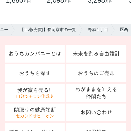
1,880
2,098
3,298
万円
万円
万円
ニー
【土地(売買)】長岡京市の一覧
野添１丁目
区画