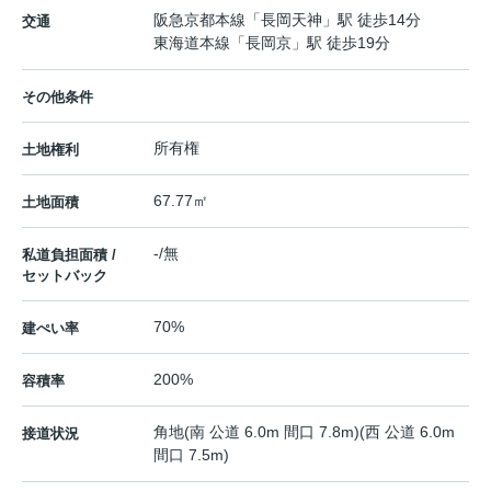
阪急京都本線
「
長岡天神
」駅 徒歩14分
交通
東海道本線
「
長岡京
」駅 徒歩19分
その他条件
所有権
土地権利
67.77㎡
土地面積
-/無
私道負担面積 /
セットバック
70%
建ぺい率
200%
容積率
角地(南 公道 6.0m 間口 7.8m)(西 公道 6.0m
接道状況
間口 7.5m)