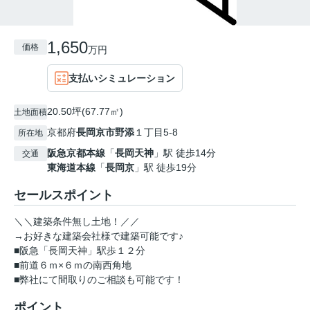
1,650
価格
万円
支払いシミュレーション
20.50坪(67.77㎡)
土地面積
京都府
長岡京市
野添
１丁目5-8
所在地
阪急京都本線
「
長岡天神
」駅 徒歩14分
交通
東海道本線
「
長岡京
」駅 徒歩19分
セールスポイント
＼＼建築条件無し土地！／／
→お好きな建築会社様で建築可能です♪
■阪急「長岡天神」駅歩１２分
■前道６ｍ×６ｍの南西角地
■弊社にて間取りのご相談も可能です！
ポイント