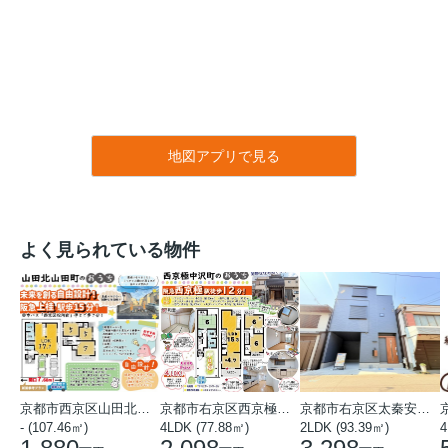
地図アプリで見る
よく見られている物件
京都市西京区山田北山田町
京都市右京区西京極中沢町
京都市右京区太秦安井藤ノ木町
- (107.46㎡)
4LDK (77.88㎡)
2LDK (93.39㎡)
4