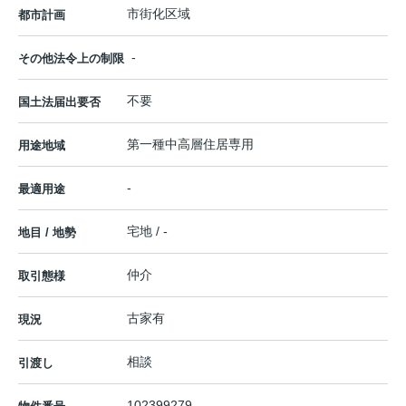
市街化区域
都市計画
-
その他法令上の制限
不要
国土法届出要否
第一種中高層住居専用
用途地域
-
最適用途
宅地 / -
地目 / 地勢
仲介
取引態様
古家有
現況
相談
引渡し
102399279