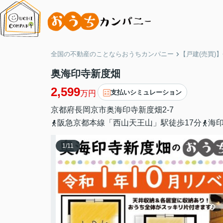
全国の不動産のことならおうちカンパニー
【戸建(売買)
奥海印寺新度畑
2,599
支払いシミュレーション
万円
京都府
長岡京市
奥海印寺
新度畑2-7
阪急京都本線「西山天王山」駅徒歩17分
海
1
/
11