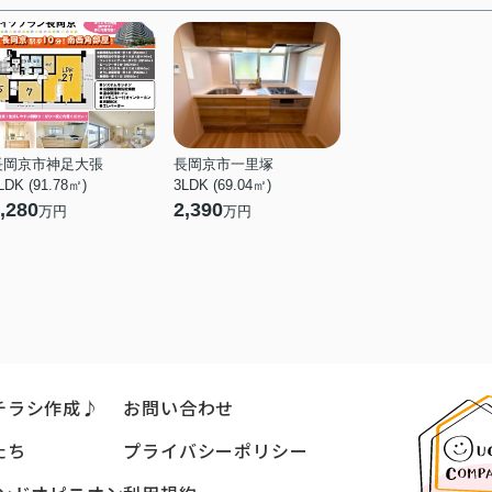
コンビニエンスストア
デイリーヤマザキ 長岡京友
岡店
968ｍ（13分）
公園
長岡公園
1045ｍ（14分）
長岡京市神足大張
長岡京市一里塚
LDK (91.78㎡)
3LDK (69.04㎡)
,280
2,390
万円
万円
チラシ作成♪
お問い合わせ
たち
プライバシーポリシー