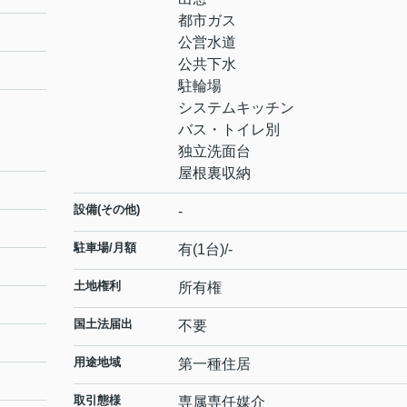
都市ガス
公営水道
公共下水
駐輪場
システムキッチン
バス・トイレ別
独立洗面台
屋根裏収納
設備(その他)
-
駐車場/月額
有(1台)/-
土地権利
所有権
国土法届出
不要
用途地域
第一種住居
取引態様
専属専任媒介