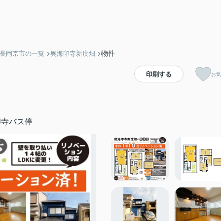
物件
】長岡京市の一覧
奥海印寺新度畑
印刷する
お気
印寺バス停