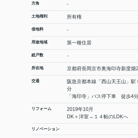
方角
-
土地権利
所有権
借地料
-
用途地域
第一種住居
総戸数
-
所在地
京都府
長岡京市
奥海印寺
新度畑2
交通
阪急京都本線
「
西山天王山
」駅 
分
「海印寺」バス停下車 徒歩4
リフォーム
2019年10月
DK＋洋室→１４帖のLDKへ
リノベーション