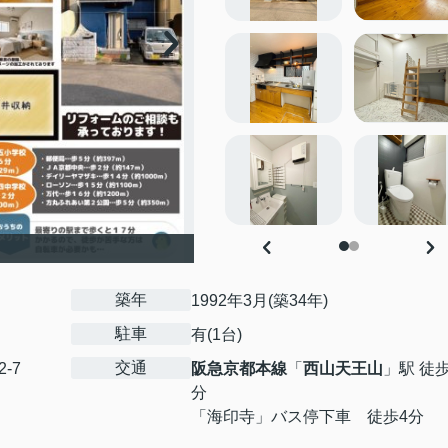
築年
1992年3月(築34年)
駐車
有(1台)
交通
-7
阪急京都本線
「
西山天王山
」駅 徒歩
分
「海印寺」バス停下車 徒歩4分