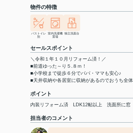
物件の特徴
バストイレ
室内洗濯機
独立洗面台
別
置場
セールスポイント
＼令和１年１０月リフォーム済！／
■前道ゆった～り５.８ｍ！
■小学校まで徒歩６分でパパ・ママも安心♪
■天井収納や各居室に収納があるのでおうち全
ポイント
内装リフォーム済
LDK12帖以上
洗面所に窓
担当者のコメント