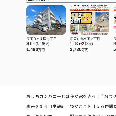
長岡京市友岡１丁目
長岡京市友岡２丁目
3LDK (60.46㎡)
1LDK (62.64㎡)
2
1,480
2,780
5
万円
万円
おうちカンパニーとは
我が家を売る！自分で
未来を創る自由設計
わがままを叶える仲間