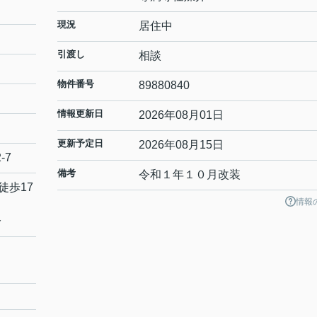
現況
居住中
引渡し
相談
物件番号
89880840
情報更新日
2026年08月01日
更新予定日
2026年08月15日
-7
備考
令和１年１０月改装
徒歩17
情報
分