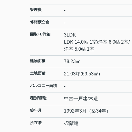
管理費
-
修繕積立金
-
間取り/詳細
3LDK
LDK 14.0帖 1室
/
洋室 6.0帖 2室
/
洋室 5.0帖 1室
建物面積
78.23㎡
土地面積
21.03坪(69.53㎡)
バルコニー面積
-
種別/構造
中古一戸建/木造
築年月
1992年3月（築34年）
所在階
-/2階建