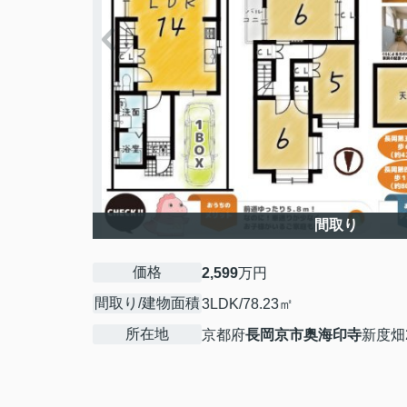
間取り
価格
2,599
万円
間取り/建物面積
3LDK/78.23㎡
所在地
京都府
長岡京市
奥海印寺
新度畑2