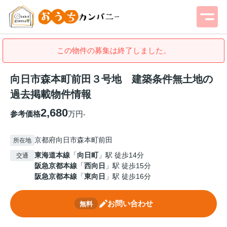
この物件の募集は終了しました。
向日市森本町前田３号地 建築条件無土地の
過去掲載物件情報
2,680
参考価格
万円
-
京都府向日市森本町前田
所在地
東海道本線
「
向日町
」駅 徒歩14分
交通
阪急京都本線
「
西向日
」駅 徒歩15分
阪急京都本線
「
東向日
」駅 徒歩16分
お問い合わせ
無料