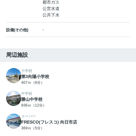
都市ガス
公営水道
公共下水
-
設備(その他)
周辺施設
小学校
第3向陽小学校
407ｍ（6分）
中学校
勝山中学校
936ｍ（12分）
スーパー
FRESCO(フレスコ) 向日市店
369ｍ（5分）