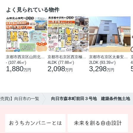
よく見られている物件
京都市西京区山田北山田町
京都市右京区西京極中沢町
京都市右京区太秦安井藤ノ木町
- (107.46㎡)
4LDK (77.88㎡)
2LDK (93.39㎡)
4
1,880
2,098
3,298
万円
万円
万円
(売買)】向日市の一覧
向日市森本町前田３号地 建築条件無土地