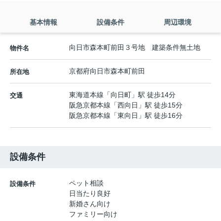
基本情報
設備条件
周辺環境
向日市森本町前田３号地 建築条件無土地
物件名
京都府
向日市
森本町
前田
所在地
東海道本線
「
向日町
」駅 徒歩14分
交通
阪急京都本線
「
西向日
」駅 徒歩15分
阪急京都本線
「
東向日
」駅 徒歩16分
設備条件
ペット相談
設備条件
日当たり良好
新婚さん向け
ファミリー向け