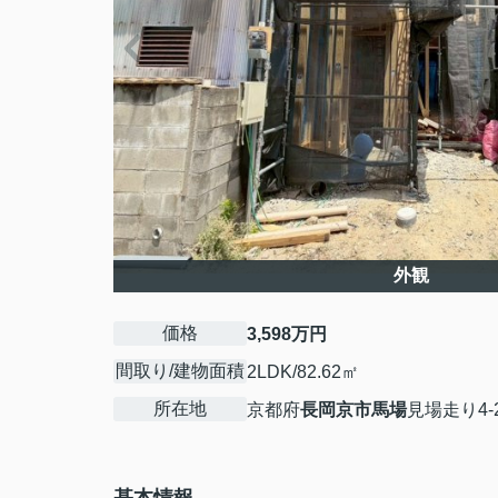
外観
価格
3,598万円
間取り/建物面積
2LDK/82.62㎡
所在地
京都府
長岡京市
馬場
見場走り4-