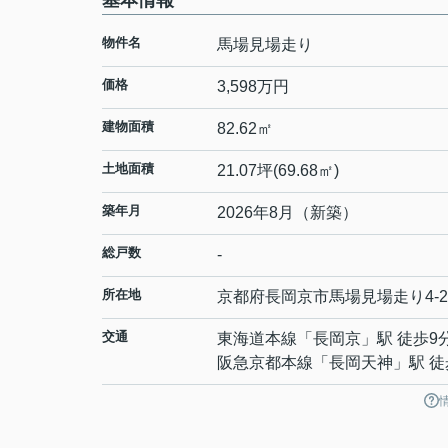
基本情報
物件名
馬場見場走り
価格
3,598万円
建物面積
82.62㎡
土地面積
21.07坪(69.68㎡)
築年月
2026年8月（新築）
総戸数
-
所在地
京都府
長岡京市
馬場
見場走り4-2
交通
東海道本線
「
長岡京
」駅 徒歩9
阪急京都本線
「
長岡天神
」駅 徒