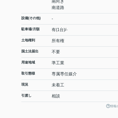
南向き
南道路
設備(その他)
-
駐車場/月額
有(1台)/-
土地権利
所有権
国土法届出
不要
用途地域
準工業
取引態様
専属専任媒介
現況
未着工
引渡し
相談
情報