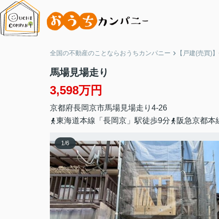
全国の不動産のことならおうちカンパニー
【戸建(売買)
馬場見場走り
3,598万円
京都府
長岡京市
馬場
見場走り4-26
東海道本線「長岡京」駅徒歩9分
阪急京都本
1
/
6