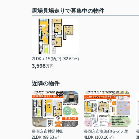
馬場見場走りで募集中の物件
2LDK＋1S(納戸) (82.62㎡)
3,598
万円
近隣の物件
長岡京市神足神田
長岡京市奥海印寺火ノ尾
2LDK (99.63㎡)
4LDK (100.16㎡)
3