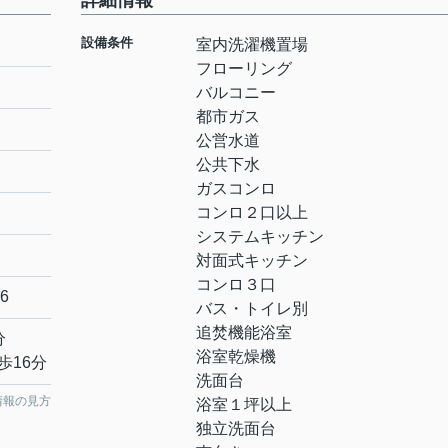
詳細情報
設備条件
室内洗濯機置場
フローリング
バルコニー
都市ガス
公営水道
公共下水
ガスコンロ
コンロ２口以上
システムキッチン
対面式キッチン
コンロ３口
6
バス・トイレ別
追焚機能浴室
分
浴室乾燥機
歩16分
洗面台
情報の見方
浴室１坪以上
独立洗面台