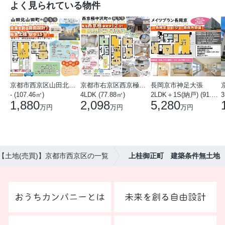
よく見られている物件
京都市西京区山田北山田町
京都市右京区西京極中沢町
長岡京市神足大張
- (107.46㎡)
4LDK (77.88㎡)
2LDK＋1S(納戸) (91.78㎡)
3
1,880
2,098
5,280
万円
万円
万円
【土地(売買)】京都市西京区の一覧
上桂御正町 建築条件無土地