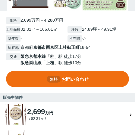
2,699万円～4,280万円
価格
82.31㎡～165.01㎡
24.89坪～49.91坪
土地面積
坪数
-
-/-
築年数
所在階
京都府
京都市西京区
上桂御正町
18-54
所在地
阪急京都本線
「
桂
」駅 徒歩17分
交通
阪急嵐山線
「
上桂
」駅 徒歩10分
お問い合わせ
無料
販売中物件
2,699
万円
- / 82.31㎡ / -