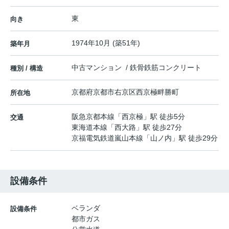
東
向き
1974年10月 (築51年)
築年月
中古マンション / 鉄骨鉄筋コンクリート
種別 / 構造
京都府
京都市右京区
西京極畔勝町
所在地
阪急京都本線
「
西京極
」駅 徒歩5分
交通
東海道本線
「
西大路
」駅 徒歩27分
京福電気鉄道嵐山本線
「
山ノ内
」駅 徒歩29分
設備条件
ベランダ
設備条件
都市ガス