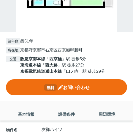
築51年
築年数
京都府京都市右京区西京極畔勝町
所在地
阪急京都本線
「
西京極
」駅 徒歩5分
交通
東海道本線
「
西大路
」駅 徒歩27分
京福電気鉄道嵐山本線
「
山ノ内
」駅 徒歩29分
お問い合わせ
無料
基本情報
設備条件
周辺環境
友禅ハイツ
物件名