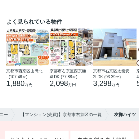
よく見られている物件
京都市西京区山田北山田町
京都市右京区西京極中沢町
京都市右京区太秦安井藤ノ木町
- (107.46㎡)
4LDK (77.88㎡)
2LDK (93.39㎡)
4
1,880
2,098
3,298
万円
万円
万円
ニー
【マンション(売買)】京都市右京区の一覧
友禅ハイツ