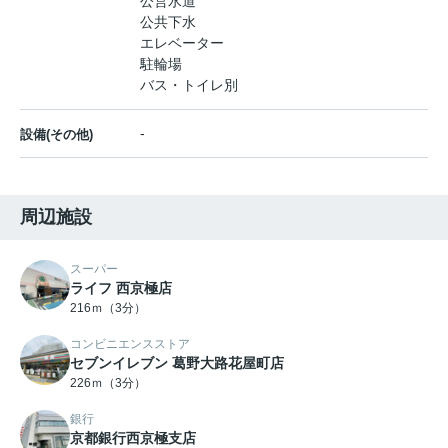
公営水道
公共下水
エレベーター
駐輪場
バス・トイレ別
-
設備(その他)
周辺施設
スーパー
ライフ 西京極店
216ｍ（3分）
コンビニエンスストア
セブンイレブン 葛野大路花屋町店
226ｍ（3分）
銀行
京都銀行西京極支店